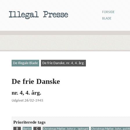
FORSIDE
BLADE
De Illegale Blade
De frie Danske, nr. 4, 4. årg.
De frie Danske
nr. 4, 4. årg.
Udgivet 26/02-1945
Prioriterede tags
B
Berlin
C
Christmas Møller, John jr., løjtnant
Christmas Møller, John, politi