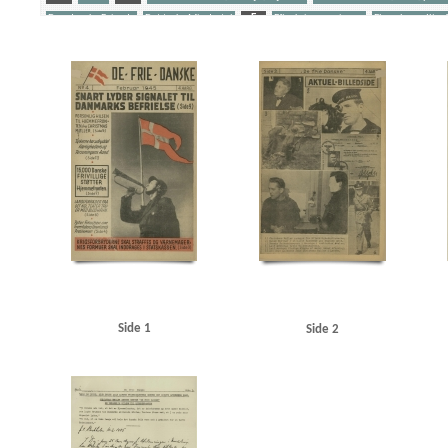
Den danske Brigade
Det tyske Mindretal
E
Efterkrigsregeringen
Ehrenburg, Ilja, 
M
Modstandskampen
S
Søfolk
T
Tyske krigsforbrydelser
U
Udef
Yderligere tags
A
Aftonbladet
Amerika
Amundsen, Finn
Associated Press
Attlee, Clement R.
Braun von Stumm, Gustaf, gesandt
Brun, Eske, landsfoged
Bulls Presstjänst
C
Ch
Clemmensen, Carl Henrik, redaktør
D
De frie Danske
de Hemmer Gudme, Steen
E
Ehrenburg, Ilja, forfatter
Eisenhower, Dwight D.
F
Folkestormen
Folketin
Gilbert, Horst Edvard Hubert Ernst, SS-Standartenführer
Goebbels, Joseph
Granberg, 
Hegermann-Lindencrone, Cai, teaterchef
Heilbrunn
Hitlerjugend
Hoppegarten, Berl
Jensen, Elna, solodanser
K
Kauffmann, Henrik, gesandt
Kiev
Koncerthuset, Sto
Landelius, korrespondent
Lander, Margot, solodanser
Leipzigerplatz, Berlin
Lissabon
Modstandsbevægelsen, den danske
N
Nationalbanken
Nordnorge
Nordslesvig
Paulus, Friedrich, general
Polen
Pommern
Prawitz, korrespondent
Preussen
Pro
Rode, Ebbe, skuespiller
Rusland
S
Scavenius, Erik, politiker
Schalburgtage
She
Side 1
Side 2
Swane, landsfoged
Sydslesvig
T
Tiergarten, Berlin
Tyskland og den næste Krig, b
Utlänningskommissionen
V
Vitebsk
W
Warszawa
Westdeutscher Beobach