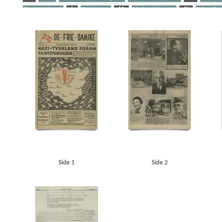
Goebbels, Joseph
I
Illegal presse
M
Modstandskampen
N
Nelson Brad
Stikkerlikvideringer
Stærmose, Robert, politiker
Sørensen, Arne, politiker
T
Tra
Yderligere tags
A
Aachen
Aalborg
Aarhus
Abildrose, kriminalbetjent, Frb.
Albrechtsen, Sv., k
Andersen Gaardsmand, Lars, arbejdsmand, Aarhus
Andersen, Edward, overbetjent, Kbh.
B&W (Burmeister & Wain)
Baastrup Thomsen, Bjørn, læge, Aarhus
Barsøe Jørgensen, 
Beckwith, John, politibetjent, Kbh.
Belgien
Beograd
Berg Petersen, Svend, frugthand
Best, Werner
Billed-Bladet
Birbom, Henning, repræsentant, Kbh.
Blicher-Nielsen
B
Bruhn, Sigismund von, overbetjent
Brun Sørensen, Viktor, arbejdsmand, Odense
BT
Christensen, Arne, radioforhandler, Kbh.
Christensen, Ellen Margrethe
Christensen, Ni
Christoffersen, Jørn, brygmester
Churchill, Winston
Clausen, Frits, politiker
Clausen,
Dalsgaard, Ole William, maskinlærling, Aarhus
Damgaard, Laurits Gudmand, ingeniør, 
Tysk Forening
Darling, Johnny, konstruktør, Odense
De frie Danske
Den Gyldenblonde 
DNSAP (Danmarks Nationalsocialistiske Arbejderparti)
Dreyer, fru, Kbh.
DSB (De Danske
Side 1
Side 2
Eiben, von, kriminalbetjent
Eisenhower, Dwight D.
Engberg, Aksel, handelslærling, Ra
Ewald, Lissen, maler
F
Finderup, Jens Erik, officiant, Tønder
Finmark
Fischer, Ak
Forup, Erik, kriminalbetjent
Frankrig
Frederiksen, Einar Arnold, politibetjent, Faaborg
G
Gehrke, Uffe, Herning
Gersdorff Holbech, Kai, redaktør
Gl. Kongevej, Kbh.
Go
Grant Statham, David Arthur, stud.tecn., Kbh.
Grieg, Nordahl, forfatter
Grækenland