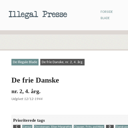
FORSIDE
BLADE
De Illegale Blade
De frie Danske, nr. 2, 4. årg.
De frie Danske
nr. 2, 4. årg.
Udgivet 12/12-1944
Prioriterede tags
C
Censur
Christensen, Ellen Margrethe
Clausen, Frits, politiker
D
Dansk pol