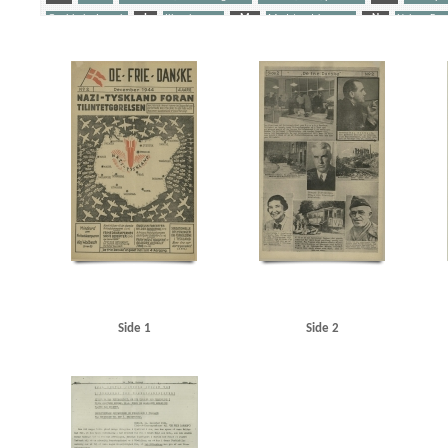
Goebbels, Joseph
I
Illegal presse
M
Modstandskampen
N
Nelson Brad
Stikkerlikvideringer
Stærmose, Robert, politiker
Sørensen, Arne, politiker
T
Tra
Yderligere tags
A
Aachen
Aalborg
Aarhus
Abildrose, kriminalbetjent, Frb.
Albrechtsen, Sv., k
Andersen Gaardsmand, Lars, arbejdsmand, Aarhus
Andersen, Edward, overbetjent, Kbh.
B&W (Burmeister & Wain)
Baastrup Thomsen, Bjørn, læge, Aarhus
Barsøe Jørgensen, 
Beckwith, John, politibetjent, Kbh.
Belgien
Beograd
Berg Petersen, Svend, frugthand
Best, Werner
Billed-Bladet
Birbom, Henning, repræsentant, Kbh.
Blicher-Nielsen
B
Bruhn, Sigismund von, overbetjent
Brun Sørensen, Viktor, arbejdsmand, Odense
BT
Christensen, Arne, radioforhandler, Kbh.
Christensen, Ellen Margrethe
Christensen, Ni
Christoffersen, Jørn, brygmester
Churchill, Winston
Clausen, Frits, politiker
Clausen,
Dalsgaard, Ole William, maskinlærling, Aarhus
Damgaard, Laurits Gudmand, ingeniør, 
Tysk Forening
Darling, Johnny, konstruktør, Odense
De frie Danske
Den Gyldenblonde 
DNSAP (Danmarks Nationalsocialistiske Arbejderparti)
Dreyer, fru, Kbh.
DSB (De Danske
Side 1
Side 2
Eiben, von, kriminalbetjent
Eisenhower, Dwight D.
Engberg, Aksel, handelslærling, Ra
Ewald, Lissen, maler
F
Finderup, Jens Erik, officiant, Tønder
Finmark
Fischer, Ak
Forup, Erik, kriminalbetjent
Frankrig
Frederiksen, Einar Arnold, politibetjent, Faaborg
G
Gehrke, Uffe, Herning
Gersdorff Holbech, Kai, redaktør
Gl. Kongevej, Kbh.
Go
Grant Statham, David Arthur, stud.tecn., Kbh.
Grieg, Nordahl, forfatter
Grækenland