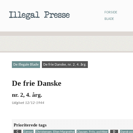
FORSIDE
BLADE
De Illegale Blade
De frie Danske, nr. 2, 4. årg.
De frie Danske
nr. 2, 4. årg.
Udgivet 12/12-1944
Prioriterede tags
C
Censur
Christensen, Ellen Margrethe
Clausen, Frits, politiker
D
Dansk pol