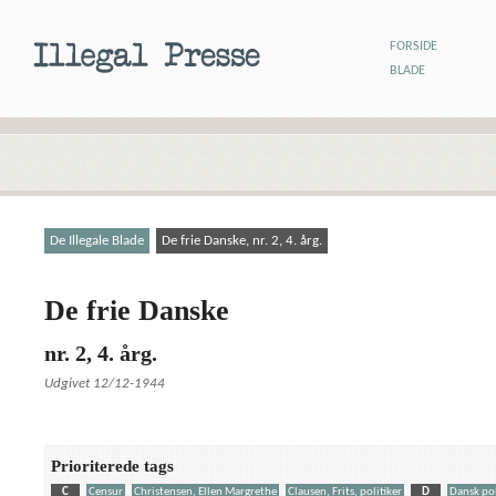
FORSIDE
BLADE
De Illegale Blade
De frie Danske, nr. 2, 4. årg.
De frie Danske
nr. 2, 4. årg.
Udgivet 12/12-1944
Prioriterede tags
C
Censur
Christensen, Ellen Margrethe
Clausen, Frits, politiker
D
Dansk pol