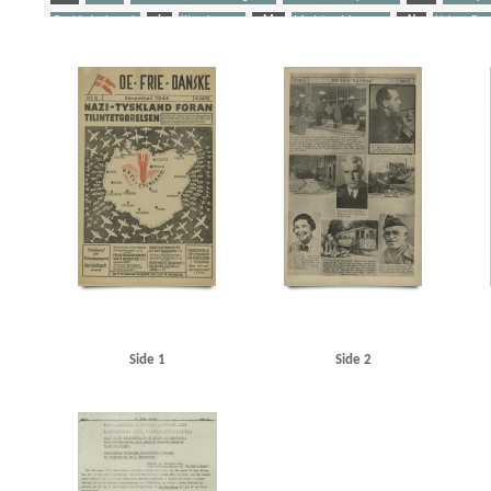
Goebbels, Joseph
I
Illegal presse
M
Modstandskampen
N
Nelson Brad
Stikkerlikvideringer
Stærmose, Robert, politiker
Sørensen, Arne, politiker
T
Tra
Yderligere tags
A
Aachen
Aalborg
Aarhus
Abildrose, kriminalbetjent, Frb.
Albrechtsen, Sv., k
Andersen Gaardsmand, Lars, arbejdsmand, Aarhus
Andersen, Edward, overbetjent, Kbh.
B&W (Burmeister & Wain)
Baastrup Thomsen, Bjørn, læge, Aarhus
Barsøe Jørgensen, 
Beckwith, John, politibetjent, Kbh.
Belgien
Beograd
Berg Petersen, Svend, frugthand
Best, Werner
Billed-Bladet
Birbom, Henning, repræsentant, Kbh.
Blicher-Nielsen
B
Bruhn, Sigismund von, overbetjent
Brun Sørensen, Viktor, arbejdsmand, Odense
BT
Christensen, Arne, radioforhandler, Kbh.
Christensen, Ellen Margrethe
Christensen, Ni
Christoffersen, Jørn, brygmester
Churchill, Winston
Clausen, Frits, politiker
Clausen,
Dalsgaard, Ole William, maskinlærling, Aarhus
Damgaard, Laurits Gudmand, ingeniør, 
Tysk Forening
Darling, Johnny, konstruktør, Odense
De frie Danske
Den Gyldenblonde 
DNSAP (Danmarks Nationalsocialistiske Arbejderparti)
Dreyer, fru, Kbh.
DSB (De Danske
Side 1
Side 2
Eiben, von, kriminalbetjent
Eisenhower, Dwight D.
Engberg, Aksel, handelslærling, Ra
Ewald, Lissen, maler
F
Finderup, Jens Erik, officiant, Tønder
Finmark
Fischer, Ak
Forup, Erik, kriminalbetjent
Frankrig
Frederiksen, Einar Arnold, politibetjent, Faaborg
G
Gehrke, Uffe, Herning
Gersdorff Holbech, Kai, redaktør
Gl. Kongevej, Kbh.
Go
Grant Statham, David Arthur, stud.tecn., Kbh.
Grieg, Nordahl, forfatter
Grækenland