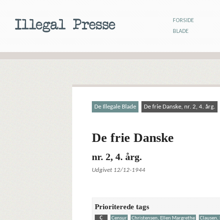
FORSIDE
BLADE
De Illegale Blade
De frie Danske, nr. 2, 4. årg.
De frie Danske
nr. 2, 4. årg.
Udgivet 12/12-1944
Prioriterede tags
C
Censur
Christensen, Ellen Margrethe
Clausen, 