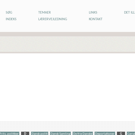
SØG
TEMAER
LINKS
DET IL
INDEKS
LÆRERVEJLEDNING
KONTAKT
Frits, politiker
D
Dansk politi
Dansk Samling
De frie Danske
Deportationer
G
Gersd