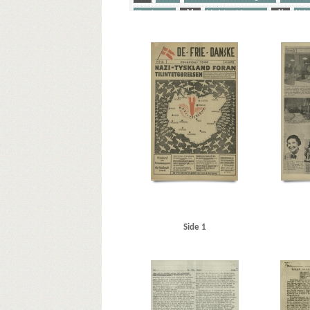
Illegal presse
M
Modstandskampen
N
Nels
Stærmose, Robert, politiker
Sørensen, Arne, politiker
Yderligere tags
A
Aachen
Aalborg
Aarhus
Abildrose, kriminalb
Andersen, Edward, overbetjent, Kbh.
Andersen, Frode 
Barsøe Jørgensen, Anders Chr., mekaniker, Kbh.
Bast, J
Berlingske Tidende
Bernstorffsvej, Kbh.
Bertelsen, Ma
Brdr. Wolff, firma
Brock, Willy, kriminalbetjent
Bruhn
C
Carlsen, Camillo Sejer, Kbh.
Christensen, Arne, 
Christoffersen, Jørn, brygmester
Churchill, Winston
Dalsgaard, Ole William, maskinlærling, Aarhus
Damgaar
Darling, Johnny, konstruktør, Odense
De frie Danske
DSB (De Danske Statsbaner)
Dyhr, Svend, overassistent,
Eriksen, Alfred, havnearbejder, Kbh.
Erslev, Svend, gros
Side 1
Flagstad, Bent, politifuldm.
Folmann, kriminalbetjent
Funk, Bjarne, politifuldm.
Funk, Jørgen, politifuldm.
Grandjean, Jørgen, isenkræmmer, Randers
Grant Stath
Hansen, Chr. Børge, bryggeriarbejder, Randers
Hansen, E
Hansen, Knud, gartner, Randers
Hansen, Mads, handel