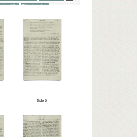
ward, politiker
Stikkerlikvideringer
rsen Gaardsmand, Lars, arbejdsmand, Aarhus
r & Wain)
Baastrup Thomsen, Bjørn, læge, Aarhus
Berg Petersen, Svend, frugthandler, Odense
Berlin
Blicher-Nielsen
Brandt, Poul, vicepolitiinspektør
dapest
Bøgholm Larsen, politikommissær, Kbh.
hristian X
Christmas Møller, John, politiker
 Stefansen, Peter, konduktør, Kbh.
raad
Dansk Samling
Dansk-Tysk Forening
ialistiske Arbejderparti)
Dreyer, fru, Kbh.
berg, Aksel, handelslærling, Randers
nder
Finmark
Fischer, Aksel, stud.jur., Kbh.
Side 5
litibetjent, Faaborg
Fremad, blad
Frøslevlejren
Goebbels, Joseph
Göring, Hermann
, tilskærer, Kbh.
rius Frits, sømand, Odense
Hansen, Holger, Fjaltring
 grosserer, Kbh.