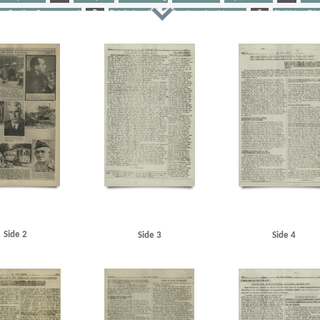
on Bradley, Omar, general
R
Retsforbundet
Ribbentrop, Joachim von
S
Stettinius, Ed
T
Tranmäl, Martin, politiker
Tyske film
U
Udhængninger
etjent, Frb.
Albrechtsen, Sv., kriminalbetjent, Kbh.
Amager Boulevard
Amager Fælledvej
Ande
Albert, vognmand, Odense
Arbejderbladet, Oslo
Athen
Axelborg, Kbh.
B
B&W (Burmeiste
ørgen, redaktør
Beckett, politiadv., Kbh.
Beckwith, John, politibetjent, Kbh.
Belgien
Beograd
gnus Carl, farmaceut, Risskov
Best, Werner
Billed-Bladet
Birbom, Henning, repræsentant, Kbh.
, Sigismund von, overbetjent
Brun Sørensen, Viktor, arbejdsmand, Odense
BT
Buchenwald
Bu
radioforhandler, Kbh.
Christensen, Ellen Margrethe
Christensen, Niels Egon, savskærer, Odense
C
Clausen, Frits, politiker
Clausen, Jens Chr., Kbh.
Clearingkontoen
D
Dagmarhus
Dalsgaard
d, Laurits Gudmand, ingeniør, Aabyhøj
Danmark, møbeltransportfirma, Kbh.
Danmarks Friheds
Den Gyldenblonde alias Povl Sabroe
Det danske Raad
Det kgl. Teater
DNSAP (Danmarks Nationalsoc
 Kbh.
E
Eckberg, politikommissær
Eiben, von, kriminalbetjent
Eisenhower, Dwight D.
Eng
serer, Kbh.
Esmanoff, Gerda, danser
Ewald, Lissen, maler
F
Finderup, Jens Erik, officiant, Tø
Side 2
Side 3
Side 4
Fords Fabrikker, Sydhavnen
Forup, Erik, kriminalbetjent
Frankrig
Frederiksen, Einar Arnold, po
Fælledparken
G
Gehrke, Uffe, Herning
Gersdorff Holbech, Kai, redaktør
Gl. Kongevej, Kbh.
am, David Arthur, stud.tecn., Kbh.
Grieg, Nordahl, forfatter
Grækenland
H
Hammer, Edmund
rik Ejv., fyrbøder, Kbh.
Hansen, Gert Bjørn Martin, arbejdsmand, Haderslev
Hansen, Hans Chr. Ma
smand, Haderslev
Hansen, Steen Ewald, maskinlærling, Svendborg
Heegaard Nørgaard, Anker Chr.,