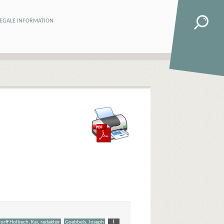
LEGALE INFORMATION
orff Holbech, Kai, redaktør
Goebbels, Joseph
I