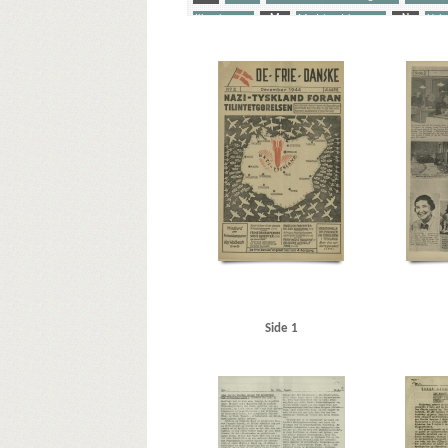
Illegal presse
M
Modstandskampen
N
Nels
Stærmose, Robert, politiker
Sørensen, Arne, politiker
Yderligere tags
A
Aachen
Aalborg
Aarhus
Abildrose, kriminalb
Andersen, Edward, overbetjent, Kbh.
Andersen, Frode 
Barsøe Jørgensen, Anders Chr., mekaniker, Kbh.
Bast, J
Berlingske Tidende
Bernstorffsvej, Kbh.
Bertelsen, Ma
Brdr. Wolff, firma
Brock, Willy, kriminalbetjent
Bruhn
C
Carlsen, Camillo Sejer, Kbh.
Christensen, Arne, 
Christoffersen, Jørn, brygmester
Churchill, Winston
Dalsgaard, Ole William, maskinlærling, Aarhus
Damgaar
Darling, Johnny, konstruktør, Odense
De frie Danske
DSB (De Danske Statsbaner)
Dyhr, Svend, overassistent,
Eriksen, Alfred, havnearbejder, Kbh.
Erslev, Svend, gros
Side 1
Flagstad, Bent, politifuldm.
Folmann, kriminalbetjent
Funk, Bjarne, politifuldm.
Funk, Jørgen, politifuldm.
Grandjean, Jørgen, isenkræmmer, Randers
Grant Stath
Hansen, Chr. Børge, bryggeriarbejder, Randers
Hansen, E
Hansen, Knud, gartner, Randers
Hansen, Mads, handel