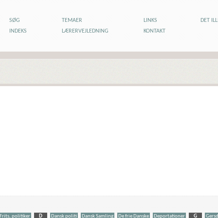
SØG
TEMAER
LINKS
DET IL
INDEKS
LÆRERVEJLEDNING
KONTAKT
Frits, politiker
D
Dansk politi
Dansk Samling
De frie Danske
Deportationer
G
Gersd