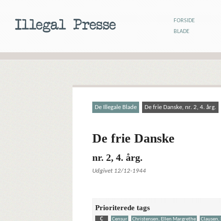
FORSIDE
BLADE
De Illegale Blade
De frie Danske, nr. 2, 4. årg.
De frie Danske
nr. 2, 4. årg.
Udgivet 12/12-1944
Prioriterede tags
C
Censur
Christensen, Ellen Margrethe
Clausen, 