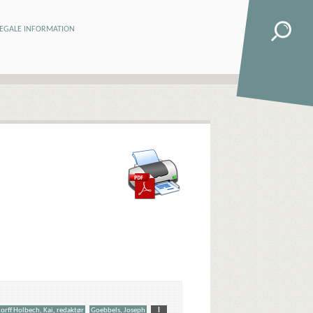
LEGALE INFORMATION
orff Holbech, Kai, redaktør
Goebbels, Joseph
I