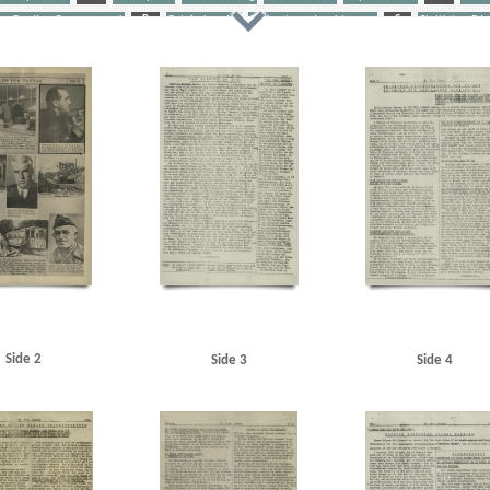
on Bradley, Omar, general
R
Retsforbundet
Ribbentrop, Joachim von
S
Stettinius, Ed
T
Tranmäl, Martin, politiker
Tyske film
U
Udhængninger
etjent, Frb.
Albrechtsen, Sv., kriminalbetjent, Kbh.
Amager Boulevard
Amager Fælledvej
Ande
Albert, vognmand, Odense
Arbejderbladet, Oslo
Athen
Axelborg, Kbh.
B
B&W (Burmeiste
ørgen, redaktør
Beckett, politiadv., Kbh.
Beckwith, John, politibetjent, Kbh.
Belgien
Beograd
gnus Carl, farmaceut, Risskov
Best, Werner
Billed-Bladet
Birbom, Henning, repræsentant, Kbh.
, Sigismund von, overbetjent
Brun Sørensen, Viktor, arbejdsmand, Odense
BT
Buchenwald
Bu
radioforhandler, Kbh.
Christensen, Ellen Margrethe
Christensen, Niels Egon, savskærer, Odense
C
Clausen, Frits, politiker
Clausen, Jens Chr., Kbh.
Clearingkontoen
D
Dagmarhus
Dalsgaard
d, Laurits Gudmand, ingeniør, Aabyhøj
Danmark, møbeltransportfirma, Kbh.
Danmarks Friheds
Den Gyldenblonde alias Povl Sabroe
Det danske Raad
Det kgl. Teater
DNSAP (Danmarks Nationalsoc
 Kbh.
E
Eckberg, politikommissær
Eiben, von, kriminalbetjent
Eisenhower, Dwight D.
Eng
serer, Kbh.
Esmanoff, Gerda, danser
Ewald, Lissen, maler
F
Finderup, Jens Erik, officiant, Tø
Side 2
Side 3
Side 4
Fords Fabrikker, Sydhavnen
Forup, Erik, kriminalbetjent
Frankrig
Frederiksen, Einar Arnold, po
Fælledparken
G
Gehrke, Uffe, Herning
Gersdorff Holbech, Kai, redaktør
Gl. Kongevej, Kbh.
am, David Arthur, stud.tecn., Kbh.
Grieg, Nordahl, forfatter
Grækenland
H
Hammer, Edmund
rik Ejv., fyrbøder, Kbh.
Hansen, Gert Bjørn Martin, arbejdsmand, Haderslev
Hansen, Hans Chr. Ma
smand, Haderslev
Hansen, Steen Ewald, maskinlærling, Svendborg
Heegaard Nørgaard, Anker Chr.,