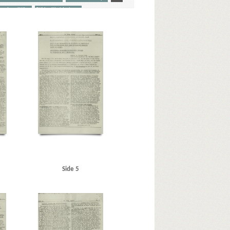
ward, politiker
Stikkerlikvideringer
rsen Gaardsmand, Lars, arbejdsmand, Aarhus
r & Wain)
Baastrup Thomsen, Bjørn, læge, Aarhus
Berg Petersen, Svend, frugthandler, Odense
Berlin
Blicher-Nielsen
Brandt, Poul, vicepolitiinspektør
dapest
Bøgholm Larsen, politikommissær, Kbh.
hristian X
Christmas Møller, John, politiker
 Stefansen, Peter, konduktør, Kbh.
raad
Dansk Samling
Dansk-Tysk Forening
ialistiske Arbejderparti)
Dreyer, fru, Kbh.
berg, Aksel, handelslærling, Randers
nder
Finmark
Fischer, Aksel, stud.jur., Kbh.
Side 5
litibetjent, Faaborg
Fremad, blad
Frøslevlejren
Goebbels, Joseph
Göring, Hermann
, tilskærer, Kbh.
rius Frits, sømand, Odense
Hansen, Holger, Fjaltring
 grosserer, Kbh.