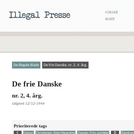
FORSIDE
BLADE
De Illegale Blade
De frie Danske, nr. 2, 4. årg.
De frie Danske
nr. 2, 4. årg.
Udgivet 12/12-1944
Prioriterede tags
C
Censur
Christensen, Ellen Margrethe
Clausen, Frits, politiker
D
Dansk pol