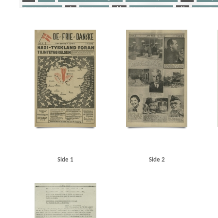
Goebbels, Joseph
I
Illegal presse
M
Modstandskampen
N
Nelson Brad
Stikkerlikvideringer
Stærmose, Robert, politiker
Sørensen, Arne, politiker
T
Tra
Yderligere tags
A
Aachen
Aalborg
Aarhus
Abildrose, kriminalbetjent, Frb.
Albrechtsen, Sv., k
Andersen Gaardsmand, Lars, arbejdsmand, Aarhus
Andersen, Edward, overbetjent, Kbh.
B&W (Burmeister & Wain)
Baastrup Thomsen, Bjørn, læge, Aarhus
Barsøe Jørgensen, 
Beckwith, John, politibetjent, Kbh.
Belgien
Beograd
Berg Petersen, Svend, frugthand
Best, Werner
Billed-Bladet
Birbom, Henning, repræsentant, Kbh.
Blicher-Nielsen
B
Bruhn, Sigismund von, overbetjent
Brun Sørensen, Viktor, arbejdsmand, Odense
BT
Christensen, Arne, radioforhandler, Kbh.
Christensen, Ellen Margrethe
Christensen, Ni
Christoffersen, Jørn, brygmester
Churchill, Winston
Clausen, Frits, politiker
Clausen,
Dalsgaard, Ole William, maskinlærling, Aarhus
Damgaard, Laurits Gudmand, ingeniør, 
Tysk Forening
Darling, Johnny, konstruktør, Odense
De frie Danske
Den Gyldenblonde 
DNSAP (Danmarks Nationalsocialistiske Arbejderparti)
Dreyer, fru, Kbh.
DSB (De Danske
Side 1
Side 2
Eiben, von, kriminalbetjent
Eisenhower, Dwight D.
Engberg, Aksel, handelslærling, Ra
Ewald, Lissen, maler
F
Finderup, Jens Erik, officiant, Tønder
Finmark
Fischer, Ak
Forup, Erik, kriminalbetjent
Frankrig
Frederiksen, Einar Arnold, politibetjent, Faaborg
G
Gehrke, Uffe, Herning
Gersdorff Holbech, Kai, redaktør
Gl. Kongevej, Kbh.
Go
Grant Statham, David Arthur, stud.tecn., Kbh.
Grieg, Nordahl, forfatter
Grækenland