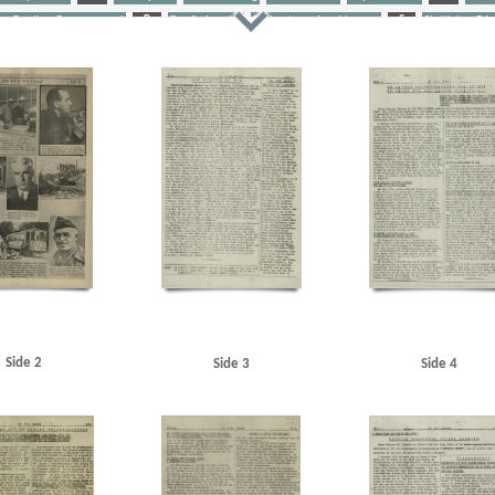
on Bradley, Omar, general
R
Retsforbundet
Ribbentrop, Joachim von
S
Stettinius, Ed
T
Tranmäl, Martin, politiker
Tyske film
U
Udhængninger
etjent, Frb.
Albrechtsen, Sv., kriminalbetjent, Kbh.
Amager Boulevard
Amager Fælledvej
Ande
Albert, vognmand, Odense
Arbejderbladet, Oslo
Athen
Axelborg, Kbh.
B
B&W (Burmeiste
ørgen, redaktør
Beckett, politiadv., Kbh.
Beckwith, John, politibetjent, Kbh.
Belgien
Beograd
gnus Carl, farmaceut, Risskov
Best, Werner
Billed-Bladet
Birbom, Henning, repræsentant, Kbh.
, Sigismund von, overbetjent
Brun Sørensen, Viktor, arbejdsmand, Odense
BT
Buchenwald
Bu
radioforhandler, Kbh.
Christensen, Ellen Margrethe
Christensen, Niels Egon, savskærer, Odense
C
Clausen, Frits, politiker
Clausen, Jens Chr., Kbh.
Clearingkontoen
D
Dagmarhus
Dalsgaard
d, Laurits Gudmand, ingeniør, Aabyhøj
Danmark, møbeltransportfirma, Kbh.
Danmarks Friheds
Den Gyldenblonde alias Povl Sabroe
Det danske Raad
Det kgl. Teater
DNSAP (Danmarks Nationalsoc
 Kbh.
E
Eckberg, politikommissær
Eiben, von, kriminalbetjent
Eisenhower, Dwight D.
Eng
serer, Kbh.
Esmanoff, Gerda, danser
Ewald, Lissen, maler
F
Finderup, Jens Erik, officiant, Tø
Side 2
Side 3
Side 4
Fords Fabrikker, Sydhavnen
Forup, Erik, kriminalbetjent
Frankrig
Frederiksen, Einar Arnold, po
Fælledparken
G
Gehrke, Uffe, Herning
Gersdorff Holbech, Kai, redaktør
Gl. Kongevej, Kbh.
am, David Arthur, stud.tecn., Kbh.
Grieg, Nordahl, forfatter
Grækenland
H
Hammer, Edmund
rik Ejv., fyrbøder, Kbh.
Hansen, Gert Bjørn Martin, arbejdsmand, Haderslev
Hansen, Hans Chr. Ma
smand, Haderslev
Hansen, Steen Ewald, maskinlærling, Svendborg
Heegaard Nørgaard, Anker Chr.,