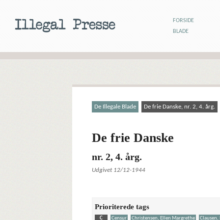
FORSIDE
BLADE
De Illegale Blade
De frie Danske, nr. 2, 4. årg.
De frie Danske
nr. 2, 4. årg.
Udgivet 12/12-1944
Prioriterede tags
C
Censur
Christensen, Ellen Margrethe
Clausen, 