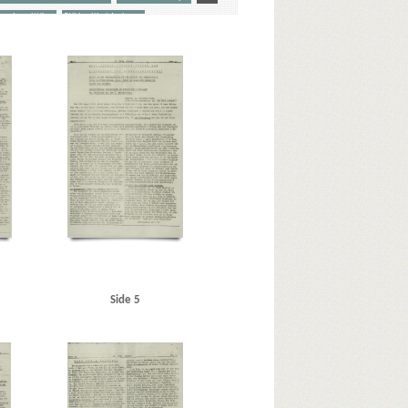
ward, politiker
Stikkerlikvideringer
rsen Gaardsmand, Lars, arbejdsmand, Aarhus
r & Wain)
Baastrup Thomsen, Bjørn, læge, Aarhus
Berg Petersen, Svend, frugthandler, Odense
Berlin
Blicher-Nielsen
Brandt, Poul, vicepolitiinspektør
dapest
Bøgholm Larsen, politikommissær, Kbh.
hristian X
Christmas Møller, John, politiker
 Stefansen, Peter, konduktør, Kbh.
raad
Dansk Samling
Dansk-Tysk Forening
ialistiske Arbejderparti)
Dreyer, fru, Kbh.
berg, Aksel, handelslærling, Randers
nder
Finmark
Fischer, Aksel, stud.jur., Kbh.
Side 5
litibetjent, Faaborg
Fremad, blad
Frøslevlejren
Goebbels, Joseph
Göring, Hermann
, tilskærer, Kbh.
rius Frits, sømand, Odense
Hansen, Holger, Fjaltring
 grosserer, Kbh.