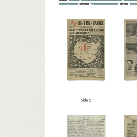
Illegal presse
M
Modstandskampen
N
Nels
Stærmose, Robert, politiker
Sørensen, Arne, politiker
Yderligere tags
A
Aachen
Aalborg
Aarhus
Abildrose, kriminalb
Andersen, Edward, overbetjent, Kbh.
Andersen, Frode 
Barsøe Jørgensen, Anders Chr., mekaniker, Kbh.
Bast, J
Berlingske Tidende
Bernstorffsvej, Kbh.
Bertelsen, Ma
Brdr. Wolff, firma
Brock, Willy, kriminalbetjent
Bruhn
C
Carlsen, Camillo Sejer, Kbh.
Christensen, Arne, 
Christoffersen, Jørn, brygmester
Churchill, Winston
Dalsgaard, Ole William, maskinlærling, Aarhus
Damgaar
Darling, Johnny, konstruktør, Odense
De frie Danske
DSB (De Danske Statsbaner)
Dyhr, Svend, overassistent,
Eriksen, Alfred, havnearbejder, Kbh.
Erslev, Svend, gros
Side 1
Flagstad, Bent, politifuldm.
Folmann, kriminalbetjent
Funk, Bjarne, politifuldm.
Funk, Jørgen, politifuldm.
Grandjean, Jørgen, isenkræmmer, Randers
Grant Stath
Hansen, Chr. Børge, bryggeriarbejder, Randers
Hansen, E
Hansen, Knud, gartner, Randers
Hansen, Mads, handel