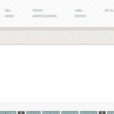
SØG
TEMAER
LINKS
DET IL
INDEKS
LÆRERVEJLEDNING
KONTAKT
Frits, politiker
D
Dansk politi
Dansk Samling
De frie Danske
Deportationer
G
Gersd