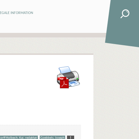
LEGALE INFORMATION
orff Holbech, Kai, redaktør
Goebbels, Joseph
I