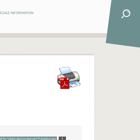
LEGALE INFORMATION
hef for Udenrigsministeriets Pressebureau
I