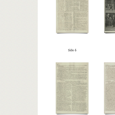
Kjærbøl, Johannes, politiker
Klitmøller
Knudsen, Will
Kraft, Ole Bjørn, politiker
Krieger, Fr., læge
Krigs-Pro
Københavns Politiforening
L
Lagergren, fuldmægti
Larsen, Willy, skibsbefragter, Charlottenlund
Lassen, O.
Mikkelsen, Otto, overkirurg, Kbh.
Modstandsbevægels
N
Naar Danmark atter er frit, pjece
Nationalbanke
Nørlund, Niels, journalist, Berlingske Tidende
Nørrepor
Pedersen, Oluf, politiker
Pelving, Max
Petersen, Edvar
Randers Banegaard
Rechnitzer, Hjalmar, viceadmiral
Side 6
Rue de Rivoli, Paris
Rumænien
Rusland
Ryesgade, 
Schrøder, fhv. politibetjent, Ringsted
Schultz, Karl, dir
Statsradiofonien
Stenbach, Jarl, journalist
Stockhol
Svendsen, Otto, vognmand, Nordby
Sydsjælland
Sylo
Thomsen, Sigurd, redaktør
Thune Jacobsen, Eigil, polit
Udenrigsministerium, det danske
Ungarn
USA
V