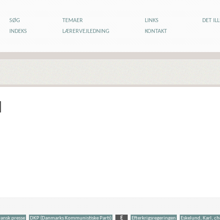
SØG
TEMAER
LINKS
DET IL
INDEKS
LÆRERVEJLEDNING
KONTAKT
ansk presse
DKP (Danmarks Kommunistiske Parti)
E
Efterkrigsregeringen
Eskelund, Karl, c