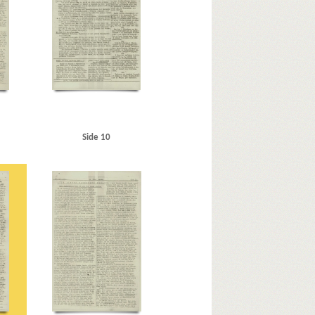
tementschef
Kongevejen, Kbh.
Kosterbladet
yster, læge
Københavns Magistrat
gens, Kbh.
 Kbh.
Marineministerium, det danske
Munch, Peter, politiker
Munck, Ebbe, redaktør
olm, Jylland
s
Pedersen, M., bagermester, Nordby
Kbh.
Prior, W.W., generalløjtnant
R
Randers
ahl, L., købmand, Odense
Rothemeier, læge
Side 10
midt, Georg, grosserer, Kbh.
nionen
SS
St. Magleby
Stamm, Ivan, politidirektør
endsen, Chr., vognmand, Nordby
rald, forfatter
The Sphere, blad
U
Udenrigsministerium, det britiske
r
Winant, ambassadør
Ø
Østfronten