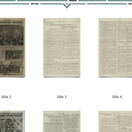
unck, Ebbe, redaktør
P
Pancke, Günther
Paris' befrielse
Politiaktionen 19. sept. 1944
ch, Jarl, journalist
U
Udhængninger
m Christensen, læge
Alexandersens Hotel
Allegade, Kbh.
Alsted, læge
Amalienborg Slotsplads
B
Balkan
Bangsted, Helge, politiker
Belgien
Bendahl, Børge, fabrikant, Kbh.
Best, Werner
r
Brandstrup, Ebbe, dr.med.
Bremen Radio
Bro, Klara
Brønderslev Sygehus
Buchenwald
Bu
ralorganisationen af danske Tjenestemænd
Christensen, Henning, Hellerup
Christensen, Oda, Vo
iansborg
Christmas Møller, John, politiker
D
d'Angleterre, hotel, Kbh.
Dagmarhus
Dalsga
marks Frihedsraad
Dansk Kriminalpolitiforening
Dansk Politiforbund
Dansk Samling
Danske K
gforbund
Den danske Dommerforening
Deputeretkammeret, Paris
DKP (Danmarks Kommunistiske
Dragør
Dragør Skole
DSB (De Danske Statsbaner)
E
Eisenhower, Dwight D.
Elgaard, Niels, 
au
Estland
F
Finland
Folkekøkkenet, Suhmsgade, Kbh.
Foreign Relations Commitee
Fran
 Aage
Frimurerlogen, Kbh.
Frøslevlejren
Fuglsang-Damgaard, Hans, biskop
Fyn
Fædrelandet
d, pastor, Norup
Gath, Georg, salgschef
General Motors
Grundloven
Grækenland
H
Ha
Side 2
Side 3
Side 4
.M., politiker
Hansen, direktør, Torotor
Hansen, Ejnar, karusselejer alias Gøngehøvdingen, Odens
r, Odense
Helsinge
Henriksen, fhv. politibetjent, Frb.
Henschel, Den polske Forening
Herskov,
, ingeniør
Honore Aamann, Svend
Hornum Hansen, barber, Nordby
Horsens
Hurwitz, Stefan,
tel, Sandvig
I
Information, blad
J
Jensen, Alfred, politiker
Jensen, mejeribestyrer, No
et
Juncker, Thorkild, direktør
Justitsministerium, det danske
Jylland
K
Kastelsvej, Kbh.