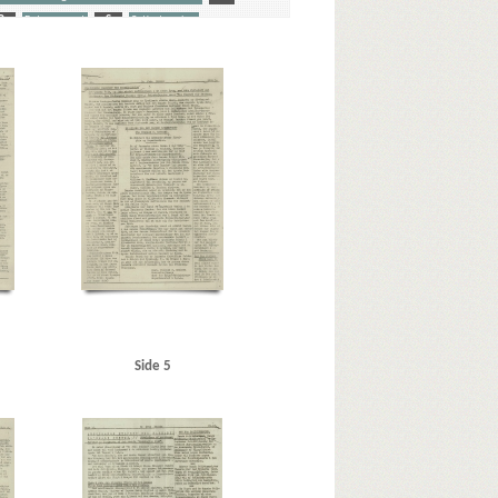
R
Retsopgøret
S
Satiretegning
Amerika
Andersen, Alsing, politiker
Blanchs Hotel
Blegdamsvej, Kbh.
hl, Vilhelm, politiker
Bulgarien
C
rdingborg
ard, Henning, redaktør
vinders Nationalraad
Danskeren, blad, Sverige
 Parti)
politiker
Ellisten, Herbert, bladudgiver
krig
Fredericia
Frederiksberg Jernbanestation
Fælledvejens Politistation
G
akon, konge
Hakonsson, Osvald, assurandør, Kbh.
Side 5
e
Hansen, Hans, sognefoged, Tjepperup
 stævningsmand
Himmler, Heinrich
Holland
 professor
rdby
Jensen, Sigurd, vaskeriejer, Nordby
Kauffmann, Henrik, gesandt