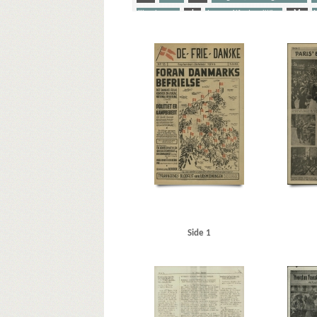
Illegal presse
J
Jensen, Alfred, politiker
M
M
Socialdemokratiet
Stamm, Ivan, politidirektør
Stenba
Yderligere tags
A
Aalborg
Aarhus
Aarild Nielsen, Poul
Agerhol
Antikominternpagten
Antoni Jensen, Willi, redaktør
Bodenhoff, Willie, fuldmægtig
Borberg, Svend, redaktø
Capper, Arthur, senator
Caspersen, politibetjent
Cent
Christensen, Valdemar, vognmand, Vordingborg
Christ
Danmark under Verdenskrig og Besættelse, bogtitel
Dan
De frie Danske
de Gaulle, Charles
De Samvirkende Fa
DNSAP (Danmarks Nationalsocialistiske Arbejderparti)
Eskelund, Karl, chef for Udenrigsministeriets Pressebure
Frederiksberg Politistation
Frederiksberg, Kbh.
Friis,
Gad, Urban, biografdirektør
Gamborg Andersen, Sigval
Side 1
Hamborg
Hammeren, hotel
Hammershus
Hansen, A
Hansen, Lauritz, politiker
Hansen, Poul alias Poul Tyske
Holm, uddeler, Rindby
Honore Aamann, Harry Godtfred
Hviid Petersen, Børge, overassistent, Vanløse
Højers Ho
Johansen, E., tømrermester, Nordby
Journalistforbund