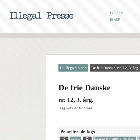
FORSIDE
BLADE
De Illegale Blade
De frie Danske, nr. 12, 3. årg.
De frie Danske
nr. 12, 3. årg.
Udgivet 04/10-1944
Prioriterede tags
C
Censur
D
Dalsgaard, Henning, redaktør
D