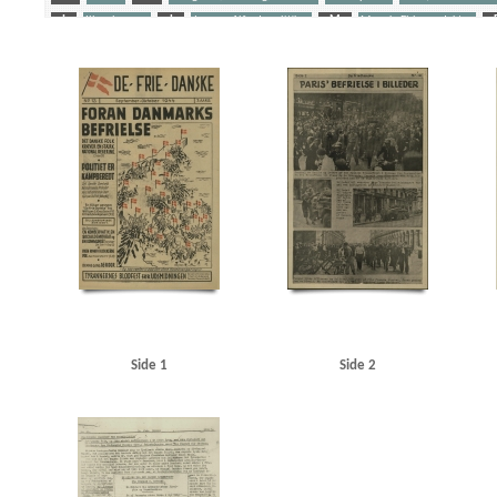
I
Illegal presse
J
Jensen, Alfred, politiker
M
Munck, Ebbe, redaktør
Satiretegning
Socialdemokratiet
Stamm, Ivan, politidirektør
Stenbach, Jarl, journali
Yderligere tags
A
Aalborg
Aarhus
Aarild Nielsen, Poul
Agerholm Christensen, læge
Alexander
Antikominternpagten
Antoni Jensen, Willi, redaktør
B
Balkan
Bangsted, Helge, 
Bodenhoff, Willie, fuldmægtig
Borberg, Svend, redaktør
Brandstrup, Ebbe, dr.med.
Capper, Arthur, senator
Caspersen, politibetjent
Centralorganisationen af danske Tje
Christensen, Valdemar, vognmand, Vordingborg
Christiansborg
Christmas Møller, John
Danmark under Verdenskrig og Besættelse, bogtitel
Danmarks Frihedsraad
Dansk Krimi
Danskeren, blad, Sverige
De frie Danske
de Gaulle, Charles
De Samvirkende Fagforbu
DNSAP (Danmarks Nationalsocialistiske Arbejderparti)
Dragør
Dragør Skole
DSB (De D
Eskelund, Karl, chef for Udenrigsministeriets Pressebureau
Estland
F
Finland
Fo
Frederiksberg Jernbanestation
Frederiksberg Politistation
Frederiksberg, Kbh.
Friis, 
Fælledvejens Politistation
G
Gad, Urban, biografdirektør
Gamborg Andersen, Sigv
Side 1
Side 2
Haakon, konge
Hakonsson, Osvald, assurandør, Kbh.
Hamborg
Hammeren, hotel
H
Hansen, Ejnar, karusselejer alias Gøngehøvdingen, Odense
Hansen, Hans, sognefoged, T
Henriksen, fhv. politibetjent, Frb.
Henschel, Den polske Forening
Herskov, stævnings
Honore Aamann, Svend
Hornum Hansen, barber, Nordby
Horsens
Hurwitz, Stefan, p
J
Jensen, Alfred, politiker
Jensen, mejeribestyrer, Nordby
Jensen, Sigurd, vaskeri