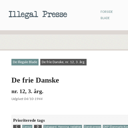
FORSIDE
BLADE
De Illegale Blade
De frie Danske, nr. 12, 3. årg.
De frie Danske
nr. 12, 3. årg.
Udgivet 04/10-1944
Prioriterede tags
C
Censur
D
Dalsgaard, Henning, redaktør
Dansk presse
DKP (Danmarks Kom