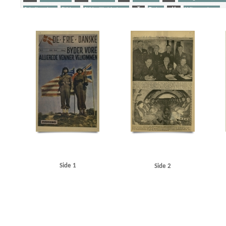
Schalburgtage
Stikkere
Stikkerlikvideringer
T
Tortur
U
Udhængninger
Yderligere tags
A
Aalborg
Adam, flyttefirma
Adler, fabrik, Kbh.
Afrika
Aftenbladet
Amerika
BBC (British Broad Casting)
Bech Nygaard, Johannes, forfatter
Bech, prokurist, Horsens
Braae, Emmy, fotograf, Kbh.
Brdr. Rosendahl, flyttefirma
Bruhn Petersen, Leif, stud.jur.
C.M. Eriksen & Søn, blikkenslagerforretning, Odense
Canada
Carentan
Carltorp, fabr
Clausen, Frits, politiker
Clemmensen, Carl Henrik, redaktør
D
Dagmarhus
Danma
Elmer, Oluf, Kbh.
Engelund, professor
Ernest, Kaj, direktør, Kbh.
Eskimonæs
F
Foto og Tekst A/S, Kbh.
Frankrig
Frederiksen, Anton, Kbh.
Frederiksen, Kjeld, Kbh.
F
Gentofte Amtssygehus
Georg, Anders, redaktør, Politiken
Globus, fabrik
Graasten
G
Haderslev Politistation
Hagens, Erik, læge
Hammer, Svend, restauratør
Hansen Larsen
Hasselbach, Varvara, forretningsindehaver, Kbh.
Hein, N.H., tømmerhandler
Helweg-L
Hirden
Hjemmefrontens Radio
Hoffmann, Henning, bankdirektør, Odense
Holmboe, 
Jensen, Aage, inspektionsbetjent, Horsens Statsfængsel
Jensen, Erik, Carlottenlund
Jen
Side 1
Side 2
Jensen, Svend Aage, prokurist, Horsens
Jernbanegades Skole, Odense
Jessen, Peter, k
Justitsministerium, det danske
Jylland
Jørgensen, Niels, redaktør
K
Kam, Søren
Kring, forvalter, Odense Amtssygehus
Krumbak, Kirsten, journalist
Kruse, Søren, fotog
Lassen, Emil V.S., kaptajn
Leigh Mallory, T., luftmarskal
Lemvig Kirkegaard
Lemvig-Mül
Mikkelsen, Anton, fængselsbetjent, Horsens
Modstandsbevægelsen, den danske
Mont