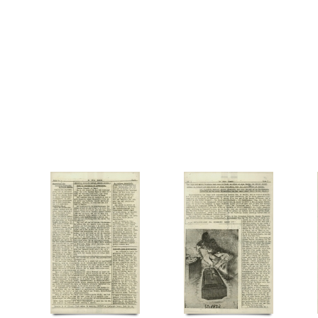
Myggebugt
Møller, Sidney, ors., Odense
Møn
Møns Klint
Mønstedhus
N
Nel
Nordjylland
Normandiet
O
Odense
Orne
P
Paludan-Müller, Svend, obers
Petersen, Jens, Kbh.
Petersen, Valdemar, redaktør, Sorø Amtstidende
Petersen, Wilfred,
Rasmussen, orgelbygger, Aabenraa
Ritter, løjtnant, Nordøstgrønland
Rom
Rommel, E
Sabineøen
Sandodden
Schalburgkorpset
Schalburgtage
Schmidt, Mygind & Hyttem
Severinsen, provst, Lolland
Severinsen, Tage, præst
Shellhuset
Soho, restaurant
So
Sydengland
Sydfronten
Sønderjylland
Sørensen, portner, Husmandsskolen
T
TT (Tidningarnas Telegrambyrå)
Tyselholt, Kaj, Søborg
Tysk politi
Tønder
V
Var
Westergaard, Mogens, dr.phil.