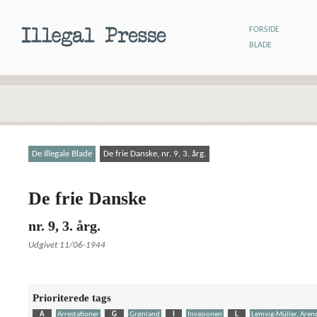
FORSIDE
BLADE
De Illegale Blade
De frie Danske, nr. 9, 3. årg.
De frie Danske
nr. 9, 3. årg.
Udgivet 11/06-1944
Prioriterede tags
A
Arrestationer
G
Grønland
I
Invasionen
L
Lemvig-Müller, Aren