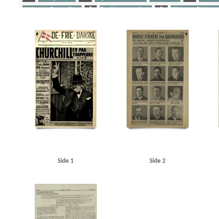
de Hemmer Gudme, Steen
F
Fog, Mogens, professor
K
Kühlmann, Richard v
Schalburgkorpset
Stikkere
Søfolk
U
Udeflåden
Yderligere tags
A
Aagaard, D.V., redaktør
Aagren, Poul, student, Kbh.
Aalborg
Aarhus
Abteilun
Andersen, Laurits Villiam, smed, Frederikshavn
Andersen, Svend Aage, skuespiller, Oden
Berlingske Tidende
Bierberg, Henrik, redaktør, Kbh.
Bjerge Jørgensen, Ove, dyrlæge, N
Bredgade, Kbh.
Brenner, Vibeke Marie
Briksbøl Nielsen, Anton Marius
Bryde Jessen, J
Christensen, Henry Thorvald, skibsbygger, Frederikshavn
Christensen, O.E.
Christensen
Churchill, Winston
Clausen, Frits, politiker
D
Dagmarhus
Dahl, pastor, Horsens
Den internationale Højskole, Helsingør
Det danske Raad
Det kgl. Bibliotek
Diehl, Han
Fiil, Marius, kroejer
FN (De forenede Nationer)
Fog, Mogens, professor
Frankrig
Fri
Gjerløs, Carl Magnus, godsinspektør, Tønder
Glahn, Henrik, student, Kbh.
Glahn, pasto
Gylling, Ella, Kbh.
H
Hamborg
Hammeken, Arne Oskar, bogtrykker
Hammer, Sve
Haunstrup Clemmensen, Erik
Heimbürger, Preben
Helsingør
Helsingør tekniske Skol
Side 1
Side 2
Holland
Holte
Holte KU
Hooper, Mansfield, sergeant
Hornbæk
Horserødlejren
Jensen, N.C. Tage, flyverkaptajn, Kbh.
Jessen Sillemann, Louis Verner
Jylland
Jørgense
Kampmann, Per, ingeniør, Kbh.
Kastrup Lufthavn
Kehler, Henning, redaktør
Kelstrup
Kofoed Wodschow, Svend K., orlogskaptajn
Kongens Nytorv
Korsika
Krigstransportm
KU (Konservativ Ungdom)
Kühlmann, Richard von, forretningsmand
Kurer, danske sø