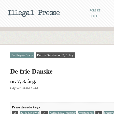
FORSIDE
BLADE
De Illegale Blade
De frie Danske, nr. 7, 3. årg.
De frie Danske
nr. 7, 3. årg.
Udgivet 23/04-1944
Prioriterede tags
2
29. august 1943
A
Aagaard, D.V., redaktør
Arrestationer
C
Christma