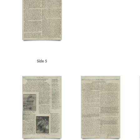
Langelinje
Larsen, Erik, overlæge, Ribe
Larsen, fru overlæge, Ribe
Lauritzen, rederi
Maage, Eugenie, Kbh.
Madsen, K.E., politibetjent, Hjørring
Malmøgade, Kbh.
Marine
Modstandsbevægelsen
Modstandsbevægelsen, den danske
Mortensen, Adam, Rungst
Nationaltidende
Niels Ebbesen, skuespil
Niels Jydes Breve
Nielsen, Hans Peter, bladha
Olsen, Otto, kaptajn, Birkerød
Olsen, Sofus Hermann, radiotekniker, Frederikshavn
OT 
Pedersen, Rudolf, Kbh.
Pelving, Max
Petersen, Aage, Kbh.
Petersen, Edvard Anker Aage
Politigaarden, Kbh.
Poppedrengen, restaurant, Kbh.
Posen
Poulsen, Poul Gunnar, st
Randers
Rassow, inspektør, Nørreport Bio
Restgaard Andersen, Aage, stud.polit., Kgs.
Rigsdagens Samarbejdsudvalg (Nimandsudvalget)
Ritzaus Bureau
Rumænien
Ruslan
Side 5
Schalburgkorpset
Schnedler-Sørensen, filmdirektør
Schou, Ulrik, Holte
Schrøder, Jo
Skoubøll, Svend, læge, Nyborg
Skovsbøll, dr.med., Odense
Sloth, portier, Randers
Sn
Stampe Pedersen, Niels, Kbh.
Stampe Pedersen, Sigrid, Kbh.
Stangerup, Hakon, dr.phil
Studiekredsen af 1940
Stuttgart
Sustman Ment, Robert
Sustmann Ment, Ella
Svend
Sønderjylland
Sørensen Ibsen, Jens Albert, lektor, Slagelse
Sørensen, Ingrid, gårdejer, 
Thomsen, Preben, Kbh.
Thorup Petersen, Palle
Tosca, restaurant, Kbh.
Trekroner, flå
Vesterhavet
Vestre Fængsel
W
Waffen-SS
Wichfeldt, Ivan Henning
Wiese, pol