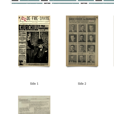
de Hemmer Gudme, Steen
F
Fog, Mogens, professor
K
Kühlmann, Richard v
Schalburgkorpset
Stikkere
Søfolk
U
Udeflåden
Yderligere tags
A
Aagaard, D.V., redaktør
Aagren, Poul, student, Kbh.
Aalborg
Aarhus
Abteilun
Andersen, Laurits Villiam, smed, Frederikshavn
Andersen, Svend Aage, skuespiller, Oden
Berlingske Tidende
Bierberg, Henrik, redaktør, Kbh.
Bjerge Jørgensen, Ove, dyrlæge, N
Bredgade, Kbh.
Brenner, Vibeke Marie
Briksbøl Nielsen, Anton Marius
Bryde Jessen, J
Christensen, Henry Thorvald, skibsbygger, Frederikshavn
Christensen, O.E.
Christensen
Churchill, Winston
Clausen, Frits, politiker
D
Dagmarhus
Dahl, pastor, Horsens
Den internationale Højskole, Helsingør
Det danske Raad
Det kgl. Bibliotek
Diehl, Han
Fiil, Marius, kroejer
FN (De forenede Nationer)
Fog, Mogens, professor
Frankrig
Fri
Gjerløs, Carl Magnus, godsinspektør, Tønder
Glahn, Henrik, student, Kbh.
Glahn, pasto
Gylling, Ella, Kbh.
H
Hamborg
Hammeken, Arne Oskar, bogtrykker
Hammer, Sve
Haunstrup Clemmensen, Erik
Heimbürger, Preben
Helsingør
Helsingør tekniske Skol
Side 1
Side 2
Holland
Holte
Holte KU
Hooper, Mansfield, sergeant
Hornbæk
Horserødlejren
Jensen, N.C. Tage, flyverkaptajn, Kbh.
Jessen Sillemann, Louis Verner
Jylland
Jørgense
Kampmann, Per, ingeniør, Kbh.
Kastrup Lufthavn
Kehler, Henning, redaktør
Kelstrup
Kofoed Wodschow, Svend K., orlogskaptajn
Kongens Nytorv
Korsika
Krigstransportm
KU (Konservativ Ungdom)
Kühlmann, Richard von, forretningsmand
Kurer, danske sø