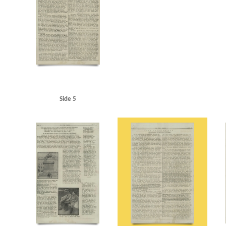
Langelinje
Larsen, Erik, overlæge, Ribe
Larsen, fru overlæge, Ribe
Lauritzen, rederi
Maage, Eugenie, Kbh.
Madsen, K.E., politibetjent, Hjørring
Malmøgade, Kbh.
Marine
Modstandsbevægelsen
Modstandsbevægelsen, den danske
Mortensen, Adam, Rungst
Nationaltidende
Niels Ebbesen, skuespil
Niels Jydes Breve
Nielsen, Hans Peter, bladha
Olsen, Otto, kaptajn, Birkerød
Olsen, Sofus Hermann, radiotekniker, Frederikshavn
OT 
Pedersen, Rudolf, Kbh.
Pelving, Max
Petersen, Aage, Kbh.
Petersen, Edvard Anker Aage
Politigaarden, Kbh.
Poppedrengen, restaurant, Kbh.
Posen
Poulsen, Poul Gunnar, st
Randers
Rassow, inspektør, Nørreport Bio
Restgaard Andersen, Aage, stud.polit., Kgs.
Rigsdagens Samarbejdsudvalg (Nimandsudvalget)
Ritzaus Bureau
Rumænien
Ruslan
Side 5
Schalburgkorpset
Schnedler-Sørensen, filmdirektør
Schou, Ulrik, Holte
Schrøder, Jo
Skoubøll, Svend, læge, Nyborg
Skovsbøll, dr.med., Odense
Sloth, portier, Randers
Sn
Stampe Pedersen, Niels, Kbh.
Stampe Pedersen, Sigrid, Kbh.
Stangerup, Hakon, dr.phil
Studiekredsen af 1940
Stuttgart
Sustman Ment, Robert
Sustmann Ment, Ella
Svend
Sønderjylland
Sørensen Ibsen, Jens Albert, lektor, Slagelse
Sørensen, Ingrid, gårdejer, 
Thomsen, Preben, Kbh.
Thorup Petersen, Palle
Tosca, restaurant, Kbh.
Trekroner, flå
Vesterhavet
Vestre Fængsel
W
Waffen-SS
Wichfeldt, Ivan Henning
Wiese, pol