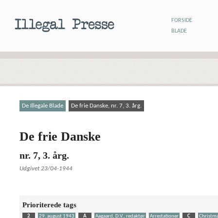
FORSIDE
BLADE
De Illegale Blade
De frie Danske, nr. 7, 3. årg.
De frie Danske
nr. 7, 3. årg.
Udgivet 23/04-1944
Prioriterede tags
2
29. august 1943
A
Aagaard, D.V., redaktør
Arrestationer
C
Christma