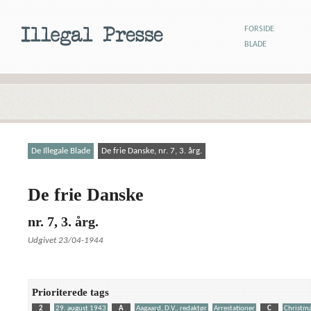
FORSIDE
BLADE
De Illegale Blade
De frie Danske, nr. 7, 3. årg.
De frie Danske
nr. 7, 3. årg.
Udgivet 23/04-1944
Prioriterede tags
2
29. august 1943
A
Aagaard, D.V., redaktør
Arrestationer
C
Christma