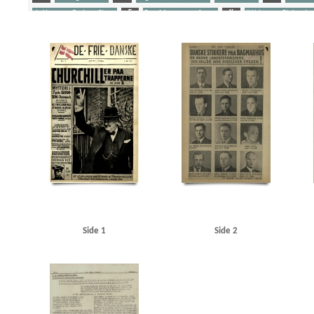
de Hemmer Gudme, Steen
F
Fog, Mogens, professor
K
Kühlmann, Richard v
Schalburgkorpset
Stikkere
Søfolk
U
Udeflåden
Yderligere tags
A
Aagaard, D.V., redaktør
Aagren, Poul, student, Kbh.
Aalborg
Aarhus
Abteilun
Andersen, Laurits Villiam, smed, Frederikshavn
Andersen, Svend Aage, skuespiller, Oden
Berlingske Tidende
Bierberg, Henrik, redaktør, Kbh.
Bjerge Jørgensen, Ove, dyrlæge, N
Bredgade, Kbh.
Brenner, Vibeke Marie
Briksbøl Nielsen, Anton Marius
Bryde Jessen, J
Christensen, Henry Thorvald, skibsbygger, Frederikshavn
Christensen, O.E.
Christensen
Churchill, Winston
Clausen, Frits, politiker
D
Dagmarhus
Dahl, pastor, Horsens
Den internationale Højskole, Helsingør
Det danske Raad
Det kgl. Bibliotek
Diehl, Han
Fiil, Marius, kroejer
FN (De forenede Nationer)
Fog, Mogens, professor
Frankrig
Fri
Gjerløs, Carl Magnus, godsinspektør, Tønder
Glahn, Henrik, student, Kbh.
Glahn, pasto
Gylling, Ella, Kbh.
H
Hamborg
Hammeken, Arne Oskar, bogtrykker
Hammer, Sve
Haunstrup Clemmensen, Erik
Heimbürger, Preben
Helsingør
Helsingør tekniske Skol
Side 1
Side 2
Holland
Holte
Holte KU
Hooper, Mansfield, sergeant
Hornbæk
Horserødlejren
Jensen, N.C. Tage, flyverkaptajn, Kbh.
Jessen Sillemann, Louis Verner
Jylland
Jørgense
Kampmann, Per, ingeniør, Kbh.
Kastrup Lufthavn
Kehler, Henning, redaktør
Kelstrup
Kofoed Wodschow, Svend K., orlogskaptajn
Kongens Nytorv
Korsika
Krigstransportm
KU (Konservativ Ungdom)
Kühlmann, Richard von, forretningsmand
Kurer, danske sø