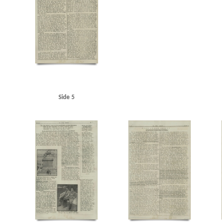
Langelinje
Larsen, Erik, overlæge, Ribe
Larsen, fru overlæge, Ribe
Lauritzen, rederi
Maage, Eugenie, Kbh.
Madsen, K.E., politibetjent, Hjørring
Malmøgade, Kbh.
Marine
Modstandsbevægelsen
Modstandsbevægelsen, den danske
Mortensen, Adam, Rungst
Nationaltidende
Niels Ebbesen, skuespil
Niels Jydes Breve
Nielsen, Hans Peter, bladha
Olsen, Otto, kaptajn, Birkerød
Olsen, Sofus Hermann, radiotekniker, Frederikshavn
OT 
Pedersen, Rudolf, Kbh.
Pelving, Max
Petersen, Aage, Kbh.
Petersen, Edvard Anker Aage
Politigaarden, Kbh.
Poppedrengen, restaurant, Kbh.
Posen
Poulsen, Poul Gunnar, st
Randers
Rassow, inspektør, Nørreport Bio
Restgaard Andersen, Aage, stud.polit., Kgs.
Rigsdagens Samarbejdsudvalg (Nimandsudvalget)
Ritzaus Bureau
Rumænien
Ruslan
Side 5
Schalburgkorpset
Schnedler-Sørensen, filmdirektør
Schou, Ulrik, Holte
Schrøder, Jo
Skoubøll, Svend, læge, Nyborg
Skovsbøll, dr.med., Odense
Sloth, portier, Randers
Sn
Stampe Pedersen, Niels, Kbh.
Stampe Pedersen, Sigrid, Kbh.
Stangerup, Hakon, dr.phil
Studiekredsen af 1940
Stuttgart
Sustman Ment, Robert
Sustmann Ment, Ella
Svend
Sønderjylland
Sørensen Ibsen, Jens Albert, lektor, Slagelse
Sørensen, Ingrid, gårdejer, 
Thomsen, Preben, Kbh.
Thorup Petersen, Palle
Tosca, restaurant, Kbh.
Trekroner, flå
Vesterhavet
Vestre Fængsel
W
Waffen-SS
Wichfeldt, Ivan Henning
Wiese, pol