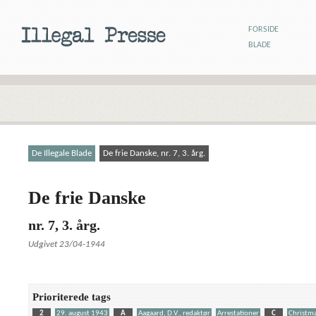
FORSIDE
BLADE
De Illegale Blade
De frie Danske, nr. 7, 3. årg.
De frie Danske
nr. 7, 3. årg.
Udgivet 23/04-1944
Prioriterede tags
2
29. august 1943
A
Aagaard, D.V., redaktør
Arrestationer
C
Christma