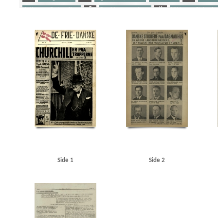
de Hemmer Gudme, Steen
F
Fog, Mogens, professor
K
Kühlmann, Richard v
Schalburgkorpset
Stikkere
Søfolk
U
Udeflåden
Yderligere tags
A
Aagaard, D.V., redaktør
Aagren, Poul, student, Kbh.
Aalborg
Aarhus
Abteilun
Andersen, Laurits Villiam, smed, Frederikshavn
Andersen, Svend Aage, skuespiller, Oden
Berlingske Tidende
Bierberg, Henrik, redaktør, Kbh.
Bjerge Jørgensen, Ove, dyrlæge, N
Bredgade, Kbh.
Brenner, Vibeke Marie
Briksbøl Nielsen, Anton Marius
Bryde Jessen, J
Christensen, Henry Thorvald, skibsbygger, Frederikshavn
Christensen, O.E.
Christensen
Churchill, Winston
Clausen, Frits, politiker
D
Dagmarhus
Dahl, pastor, Horsens
Den internationale Højskole, Helsingør
Det danske Raad
Det kgl. Bibliotek
Diehl, Han
Fiil, Marius, kroejer
FN (De forenede Nationer)
Fog, Mogens, professor
Frankrig
Fri
Gjerløs, Carl Magnus, godsinspektør, Tønder
Glahn, Henrik, student, Kbh.
Glahn, pasto
Gylling, Ella, Kbh.
H
Hamborg
Hammeken, Arne Oskar, bogtrykker
Hammer, Sve
Haunstrup Clemmensen, Erik
Heimbürger, Preben
Helsingør
Helsingør tekniske Skol
Side 1
Side 2
Holland
Holte
Holte KU
Hooper, Mansfield, sergeant
Hornbæk
Horserødlejren
Jensen, N.C. Tage, flyverkaptajn, Kbh.
Jessen Sillemann, Louis Verner
Jylland
Jørgense
Kampmann, Per, ingeniør, Kbh.
Kastrup Lufthavn
Kehler, Henning, redaktør
Kelstrup
Kofoed Wodschow, Svend K., orlogskaptajn
Kongens Nytorv
Korsika
Krigstransportm
KU (Konservativ Ungdom)
Kühlmann, Richard von, forretningsmand
Kurer, danske sø