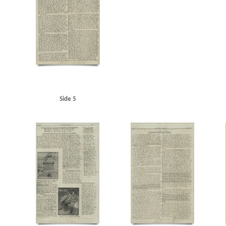
Langelinje
Larsen, Erik, overlæge, Ribe
Larsen, fru overlæge, Ribe
Lauritzen, rederi
Maage, Eugenie, Kbh.
Madsen, K.E., politibetjent, Hjørring
Malmøgade, Kbh.
Marine
Modstandsbevægelsen
Modstandsbevægelsen, den danske
Mortensen, Adam, Rungst
Nationaltidende
Niels Ebbesen, skuespil
Niels Jydes Breve
Nielsen, Hans Peter, bladha
Olsen, Otto, kaptajn, Birkerød
Olsen, Sofus Hermann, radiotekniker, Frederikshavn
OT 
Pedersen, Rudolf, Kbh.
Pelving, Max
Petersen, Aage, Kbh.
Petersen, Edvard Anker Aage
Politigaarden, Kbh.
Poppedrengen, restaurant, Kbh.
Posen
Poulsen, Poul Gunnar, st
Randers
Rassow, inspektør, Nørreport Bio
Restgaard Andersen, Aage, stud.polit., Kgs.
Rigsdagens Samarbejdsudvalg (Nimandsudvalget)
Ritzaus Bureau
Rumænien
Ruslan
Side 5
Schalburgkorpset
Schnedler-Sørensen, filmdirektør
Schou, Ulrik, Holte
Schrøder, Jo
Skoubøll, Svend, læge, Nyborg
Skovsbøll, dr.med., Odense
Sloth, portier, Randers
Sn
Stampe Pedersen, Niels, Kbh.
Stampe Pedersen, Sigrid, Kbh.
Stangerup, Hakon, dr.phil
Studiekredsen af 1940
Stuttgart
Sustman Ment, Robert
Sustmann Ment, Ella
Svend
Sønderjylland
Sørensen Ibsen, Jens Albert, lektor, Slagelse
Sørensen, Ingrid, gårdejer, 
Thomsen, Preben, Kbh.
Thorup Petersen, Palle
Tosca, restaurant, Kbh.
Trekroner, flå
Vesterhavet
Vestre Fængsel
W
Waffen-SS
Wichfeldt, Ivan Henning
Wiese, pol