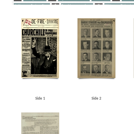
de Hemmer Gudme, Steen
F
Fog, Mogens, professor
K
Kühlmann, Richard v
Schalburgkorpset
Stikkere
Søfolk
U
Udeflåden
Yderligere tags
A
Aagaard, D.V., redaktør
Aagren, Poul, student, Kbh.
Aalborg
Aarhus
Abteilun
Andersen, Laurits Villiam, smed, Frederikshavn
Andersen, Svend Aage, skuespiller, Oden
Berlingske Tidende
Bierberg, Henrik, redaktør, Kbh.
Bjerge Jørgensen, Ove, dyrlæge, N
Bredgade, Kbh.
Brenner, Vibeke Marie
Briksbøl Nielsen, Anton Marius
Bryde Jessen, J
Christensen, Henry Thorvald, skibsbygger, Frederikshavn
Christensen, O.E.
Christensen
Churchill, Winston
Clausen, Frits, politiker
D
Dagmarhus
Dahl, pastor, Horsens
Den internationale Højskole, Helsingør
Det danske Raad
Det kgl. Bibliotek
Diehl, Han
Fiil, Marius, kroejer
FN (De forenede Nationer)
Fog, Mogens, professor
Frankrig
Fri
Gjerløs, Carl Magnus, godsinspektør, Tønder
Glahn, Henrik, student, Kbh.
Glahn, pasto
Gylling, Ella, Kbh.
H
Hamborg
Hammeken, Arne Oskar, bogtrykker
Hammer, Sve
Haunstrup Clemmensen, Erik
Heimbürger, Preben
Helsingør
Helsingør tekniske Skol
Side 1
Side 2
Holland
Holte
Holte KU
Hooper, Mansfield, sergeant
Hornbæk
Horserødlejren
Jensen, N.C. Tage, flyverkaptajn, Kbh.
Jessen Sillemann, Louis Verner
Jylland
Jørgense
Kampmann, Per, ingeniør, Kbh.
Kastrup Lufthavn
Kehler, Henning, redaktør
Kelstrup
Kofoed Wodschow, Svend K., orlogskaptajn
Kongens Nytorv
Korsika
Krigstransportm
KU (Konservativ Ungdom)
Kühlmann, Richard von, forretningsmand
Kurer, danske sø