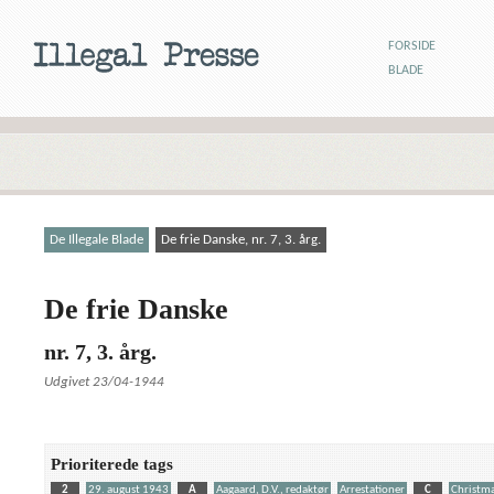
FORSIDE
BLADE
De Illegale Blade
De frie Danske, nr. 7, 3. årg.
De frie Danske
nr. 7, 3. årg.
Udgivet 23/04-1944
Prioriterede tags
2
29. august 1943
A
Aagaard, D.V., redaktør
Arrestationer
C
Christma