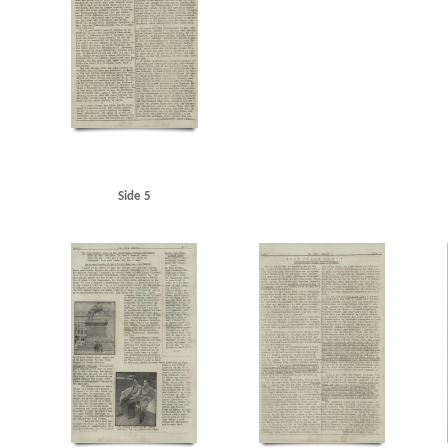
Langelinje
Larsen, Erik, overlæge, Ribe
Larsen, fru overlæge, Ribe
Lauritzen, rederi
Maage, Eugenie, Kbh.
Madsen, K.E., politibetjent, Hjørring
Malmøgade, Kbh.
Marine
Modstandsbevægelsen
Modstandsbevægelsen, den danske
Mortensen, Adam, Rungst
Nationaltidende
Niels Ebbesen, skuespil
Niels Jydes Breve
Nielsen, Hans Peter, bladha
Olsen, Otto, kaptajn, Birkerød
Olsen, Sofus Hermann, radiotekniker, Frederikshavn
OT 
Pedersen, Rudolf, Kbh.
Pelving, Max
Petersen, Aage, Kbh.
Petersen, Edvard Anker Aage
Politigaarden, Kbh.
Poppedrengen, restaurant, Kbh.
Posen
Poulsen, Poul Gunnar, st
Randers
Rassow, inspektør, Nørreport Bio
Restgaard Andersen, Aage, stud.polit., Kgs.
Rigsdagens Samarbejdsudvalg (Nimandsudvalget)
Ritzaus Bureau
Rumænien
Ruslan
Side 5
Schalburgkorpset
Schnedler-Sørensen, filmdirektør
Schou, Ulrik, Holte
Schrøder, Jo
Skoubøll, Svend, læge, Nyborg
Skovsbøll, dr.med., Odense
Sloth, portier, Randers
Sn
Stampe Pedersen, Niels, Kbh.
Stampe Pedersen, Sigrid, Kbh.
Stangerup, Hakon, dr.phil
Studiekredsen af 1940
Stuttgart
Sustman Ment, Robert
Sustmann Ment, Ella
Svend
Sønderjylland
Sørensen Ibsen, Jens Albert, lektor, Slagelse
Sørensen, Ingrid, gårdejer, 
Thomsen, Preben, Kbh.
Thorup Petersen, Palle
Tosca, restaurant, Kbh.
Trekroner, flå
Vesterhavet
Vestre Fængsel
W
Waffen-SS
Wichfeldt, Ivan Henning
Wiese, pol