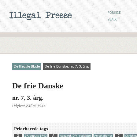
FORSIDE
BLADE
De Illegale Blade
De frie Danske, nr. 7, 3. årg.
De frie Danske
nr. 7, 3. årg.
Udgivet 23/04-1944
Prioriterede tags
2
29. august 1943
A
Aagaard, D.V., redaktør
Arrestationer
C
Christma