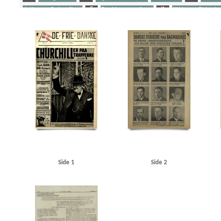
de Hemmer Gudme, Steen
F
Fog, Mogens, professor
K
Kühlmann, Richard v
Schalburgkorpset
Stikkere
Søfolk
U
Udeflåden
Yderligere tags
A
Aagaard, D.V., redaktør
Aagren, Poul, student, Kbh.
Aalborg
Aarhus
Abteilun
Andersen, Laurits Villiam, smed, Frederikshavn
Andersen, Svend Aage, skuespiller, Oden
Berlingske Tidende
Bierberg, Henrik, redaktør, Kbh.
Bjerge Jørgensen, Ove, dyrlæge, N
Bredgade, Kbh.
Brenner, Vibeke Marie
Briksbøl Nielsen, Anton Marius
Bryde Jessen, J
Christensen, Henry Thorvald, skibsbygger, Frederikshavn
Christensen, O.E.
Christensen
Churchill, Winston
Clausen, Frits, politiker
D
Dagmarhus
Dahl, pastor, Horsens
Den internationale Højskole, Helsingør
Det danske Raad
Det kgl. Bibliotek
Diehl, Han
Fiil, Marius, kroejer
FN (De forenede Nationer)
Fog, Mogens, professor
Frankrig
Fri
Gjerløs, Carl Magnus, godsinspektør, Tønder
Glahn, Henrik, student, Kbh.
Glahn, pasto
Gylling, Ella, Kbh.
H
Hamborg
Hammeken, Arne Oskar, bogtrykker
Hammer, Sve
Haunstrup Clemmensen, Erik
Heimbürger, Preben
Helsingør
Helsingør tekniske Skol
Side 1
Side 2
Holland
Holte
Holte KU
Hooper, Mansfield, sergeant
Hornbæk
Horserødlejren
Jensen, N.C. Tage, flyverkaptajn, Kbh.
Jessen Sillemann, Louis Verner
Jylland
Jørgense
Kampmann, Per, ingeniør, Kbh.
Kastrup Lufthavn
Kehler, Henning, redaktør
Kelstrup
Kofoed Wodschow, Svend K., orlogskaptajn
Kongens Nytorv
Korsika
Krigstransportm
KU (Konservativ Ungdom)
Kühlmann, Richard von, forretningsmand
Kurer, danske sø