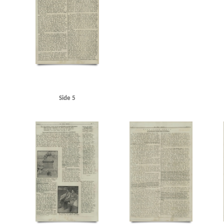
Langelinje
Larsen, Erik, overlæge, Ribe
Larsen, fru overlæge, Ribe
Lauritzen, rederi
Maage, Eugenie, Kbh.
Madsen, K.E., politibetjent, Hjørring
Malmøgade, Kbh.
Marine
Modstandsbevægelsen
Modstandsbevægelsen, den danske
Mortensen, Adam, Rungst
Nationaltidende
Niels Ebbesen, skuespil
Niels Jydes Breve
Nielsen, Hans Peter, bladha
Olsen, Otto, kaptajn, Birkerød
Olsen, Sofus Hermann, radiotekniker, Frederikshavn
OT 
Pedersen, Rudolf, Kbh.
Pelving, Max
Petersen, Aage, Kbh.
Petersen, Edvard Anker Aage
Politigaarden, Kbh.
Poppedrengen, restaurant, Kbh.
Posen
Poulsen, Poul Gunnar, st
Randers
Rassow, inspektør, Nørreport Bio
Restgaard Andersen, Aage, stud.polit., Kgs.
Rigsdagens Samarbejdsudvalg (Nimandsudvalget)
Ritzaus Bureau
Rumænien
Ruslan
Side 5
Schalburgkorpset
Schnedler-Sørensen, filmdirektør
Schou, Ulrik, Holte
Schrøder, Jo
Skoubøll, Svend, læge, Nyborg
Skovsbøll, dr.med., Odense
Sloth, portier, Randers
Sn
Stampe Pedersen, Niels, Kbh.
Stampe Pedersen, Sigrid, Kbh.
Stangerup, Hakon, dr.phil
Studiekredsen af 1940
Stuttgart
Sustman Ment, Robert
Sustmann Ment, Ella
Svend
Sønderjylland
Sørensen Ibsen, Jens Albert, lektor, Slagelse
Sørensen, Ingrid, gårdejer, 
Thomsen, Preben, Kbh.
Thorup Petersen, Palle
Tosca, restaurant, Kbh.
Trekroner, flå
Vesterhavet
Vestre Fængsel
W
Waffen-SS
Wichfeldt, Ivan Henning
Wiese, pol