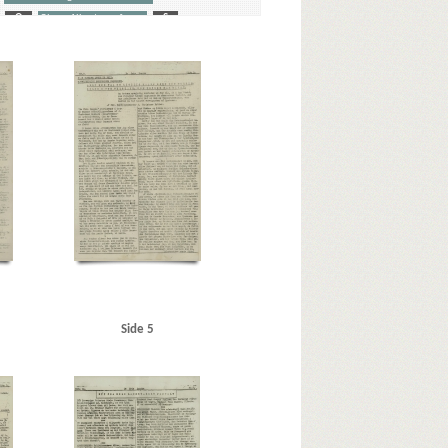
O
Olsen, Albert, professor
S
journalist
k, Arne
Belgien
Berlin
Berlingske Tidende
redaktør
Bovrup
Bredgade, Kbh.
en, D.A.M., Kbh.
Christmas Møller, John, politiker
Churchill, Winston
e Højskole, Helsingør
Det danske Raad
forenede Nationer)
Fog, Mogens, professor
Frankrig
 Kbh.
Glahn, pastor, Kbh.
Goldschmidt, Tage
d Erik
Hanneken, Hermann von
emmingsen, Thorkild Chr., arkitekt, Kbh.
s
Højbro Plads, Kbh.
Høyer, Axel, redaktør
J
Side 5
nsen, Svend, smed, Odense
K
Kaarsen, redaktør
skov, Ena
Kjær, Otto, direktør, Kbh.
 Horsens
Kronborg Slot
KU (Konservativ Ungdom)
bæk
Langelinje
Larsen, Erik, overlæge, Ribe
 Kbh.
Madsen, K.E., politibetjent, Hjørring