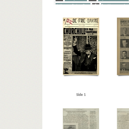
de Hemmer Gudme, Steen
F
Fog, Mogens, profess
Schalburgkorpset
Stikkere
Søfolk
U
Udeflåden
Yderligere tags
A
Aagaard, D.V., redaktør
Aagren, Poul, student, 
Andersen, Laurits Villiam, smed, Frederikshavn
Anderse
Bierberg, Henrik, redaktør, Kbh.
Bjerge Jørgensen, Ove
Brenner, Vibeke Marie
Briksbøl Nielsen, Anton Marius
Christensen, Henry Thorvald, skibsbygger, Frederikshavn
Clausen, Frits, politiker
D
Dagmarhus
Dahl, past
Det kgl. Bibliotek
Diehl, Hans
E
Egebjerg, redakt
Frikorps Danmark
Frimurerlogen, Kbh.
From, H.C., po
Gotfredsen Schmidt, Kaj Jørgen
Gundel, radioforhandl
Harkjær Simonsen, Ole
Hastrup, hofjægermester, Dan
Henriksen, Karl, agent, Odense
Hillerød Banegaard
Ho
Side 1
Jensen, Chr. Lauritz, KU
Jensen, Jørgen
Jensen, N.C. T
Kampmann, Per, ingeniør, Kbh.
Kastrup Lufthavn
Keh
Kofoed Wodschow, Svend K., orlogskaptajn
Kongens N
Kühlmann, Richard von, forretningsmand
Kurer, dans
Larsen, fru overlæge, Ribe
Lauritzen, rederi
Lerche, T