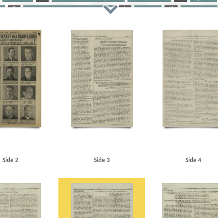
or
K
Kühlmann, Richard von, forretningsmand
L
Landbruget
N
Nationaltidende
Kbh.
Aalborg
Aarhus
Abteilung III
Afrika
Amager
Amalienborg
Amby, Kristen
Amby, Per, 
n, Svend Aage, skuespiller, Odense
Antonigades Politistation
Atlanterhavet
B
Balkan
Bec
, dyrlæge, Nyborg
Blokhus
Bogense
Boghallen, Politikens Hus
Bondepartiet
Borberg, Svend, 
Bryde Jessen, Jes H., Kbh.
Bryld, brdr.
Buchart Hansen, Klara, Odense
Børsen
C
Christens
Christensen, O.E.
Christensen, O.P.
Christiansen, Birthe
Christiansen, Rudolf alias Hestetyven
or, Horsens
Danmarks Frihedsraad
De frie Danske
de Hemmer Gudme, Steen
Den international
ør
Emborg, Erik, kontorist
Erlandsen, Kate
F
Federspiel, lrs.
Fiil, Marius, kroejer
FN (De 
litibetjent, Hjørring
G
Gjerløs, Carl Magnus, godsinspektør, Tønder
Glahn, Henrik, student,
er, Kbh.
Gylling, Ella, Kbh.
H
Hamborg
Hammeken, Arne Oskar, bogtrykker
Hammer, Sven
nerup
Haunstrup Clemmensen, Erik
Heimbürger, Preben
Helsingør
Helsingør tekniske Skole
H
lland
Holte
Holte KU
Hooper, Mansfield, sergeant
Hornbæk
Horserødlejren
Hotel Rander
Side 2
Side 3
Side 4
age, flyverkaptajn, Kbh.
Jessen Sillemann, Louis Verner
Jylland
Jørgensen, Niels, redaktør
Jørge
ler, Henning, redaktør
Kelstrup, Jørgen, købmand, Kolding
Kilvo, Sv. Bernh., politibetjent
Kirke
ytorv
Korsika
Krigstransportministerium, det britiske
Krogske Gaard, Helsingør
Krohn, pastor,
ke sømænds blad i England
Københavns Politi
L
Land og Folk
Landøkonomisk Selskab, Hol
age, Kbh.
Lindell, leder af Falcks Station, Frb.
London
Lundgade, Kbh.
M
Maage, Eugenie,