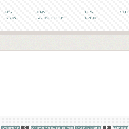
SØG
TEMAER
LINKS
DET IL
INDEKS
LÆRERVEJLEDNING
KONTAKT
Arrestationer
C
Christmas Møller, John, politiker
Churchill, Winston
D
Dagmarhus