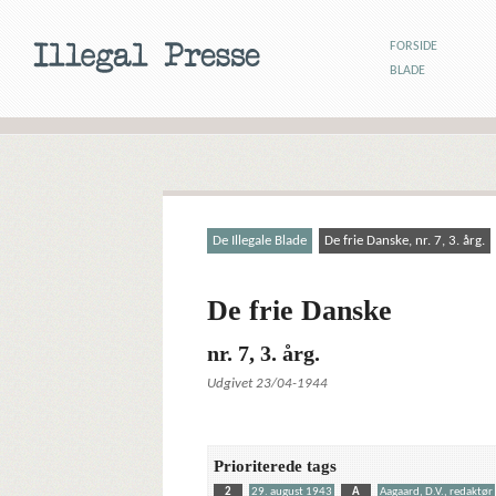
FORSIDE
BLADE
De Illegale Blade
De frie Danske, nr. 7, 3. årg.
De frie Danske
nr. 7, 3. årg.
Udgivet 23/04-1944
Prioriterede tags
2
29. august 1943
A
Aagaard, D.V., redaktør