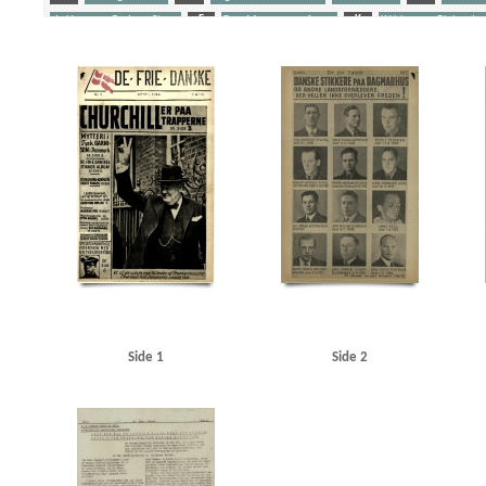
de Hemmer Gudme, Steen
F
Fog, Mogens, professor
K
Kühlmann, Richard v
Schalburgkorpset
Stikkere
Søfolk
U
Udeflåden
Yderligere tags
A
Aagaard, D.V., redaktør
Aagren, Poul, student, Kbh.
Aalborg
Aarhus
Abteilun
Andersen, Laurits Villiam, smed, Frederikshavn
Andersen, Svend Aage, skuespiller, Oden
Berlingske Tidende
Bierberg, Henrik, redaktør, Kbh.
Bjerge Jørgensen, Ove, dyrlæge, N
Bredgade, Kbh.
Brenner, Vibeke Marie
Briksbøl Nielsen, Anton Marius
Bryde Jessen, J
Christensen, Henry Thorvald, skibsbygger, Frederikshavn
Christensen, O.E.
Christensen
Churchill, Winston
Clausen, Frits, politiker
D
Dagmarhus
Dahl, pastor, Horsens
Den internationale Højskole, Helsingør
Det danske Raad
Det kgl. Bibliotek
Diehl, Han
Fiil, Marius, kroejer
FN (De forenede Nationer)
Fog, Mogens, professor
Frankrig
Fri
Gjerløs, Carl Magnus, godsinspektør, Tønder
Glahn, Henrik, student, Kbh.
Glahn, pasto
Gylling, Ella, Kbh.
H
Hamborg
Hammeken, Arne Oskar, bogtrykker
Hammer, Sve
Haunstrup Clemmensen, Erik
Heimbürger, Preben
Helsingør
Helsingør tekniske Skol
Side 1
Side 2
Holland
Holte
Holte KU
Hooper, Mansfield, sergeant
Hornbæk
Horserødlejren
Jensen, N.C. Tage, flyverkaptajn, Kbh.
Jessen Sillemann, Louis Verner
Jylland
Jørgense
Kampmann, Per, ingeniør, Kbh.
Kastrup Lufthavn
Kehler, Henning, redaktør
Kelstrup
Kofoed Wodschow, Svend K., orlogskaptajn
Kongens Nytorv
Korsika
Krigstransportm
KU (Konservativ Ungdom)
Kühlmann, Richard von, forretningsmand
Kurer, danske sø