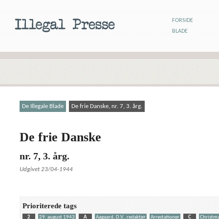
FORSIDE
BLADE
De Illegale Blade
De frie Danske, nr. 7, 3. årg.
De frie Danske
nr. 7, 3. årg.
Udgivet 23/04-1944
Prioriterede tags
2
29. august 1943
A
Aagaard, D.V., redaktør
Arrestationer
C
Christma