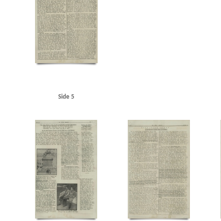
Langelinje
Larsen, Erik, overlæge, Ribe
Larsen, fru overlæge, Ribe
Lauritzen, rederi
Maage, Eugenie, Kbh.
Madsen, K.E., politibetjent, Hjørring
Malmøgade, Kbh.
Marine
Modstandsbevægelsen
Modstandsbevægelsen, den danske
Mortensen, Adam, Rungst
Nationaltidende
Niels Ebbesen, skuespil
Niels Jydes Breve
Nielsen, Hans Peter, bladha
Olsen, Otto, kaptajn, Birkerød
Olsen, Sofus Hermann, radiotekniker, Frederikshavn
OT 
Pedersen, Rudolf, Kbh.
Pelving, Max
Petersen, Aage, Kbh.
Petersen, Edvard Anker Aage
Politigaarden, Kbh.
Poppedrengen, restaurant, Kbh.
Posen
Poulsen, Poul Gunnar, st
Randers
Rassow, inspektør, Nørreport Bio
Restgaard Andersen, Aage, stud.polit., Kgs.
Rigsdagens Samarbejdsudvalg (Nimandsudvalget)
Ritzaus Bureau
Rumænien
Ruslan
Side 5
Schalburgkorpset
Schnedler-Sørensen, filmdirektør
Schou, Ulrik, Holte
Schrøder, Jo
Skoubøll, Svend, læge, Nyborg
Skovsbøll, dr.med., Odense
Sloth, portier, Randers
Sn
Stampe Pedersen, Niels, Kbh.
Stampe Pedersen, Sigrid, Kbh.
Stangerup, Hakon, dr.phil
Studiekredsen af 1940
Stuttgart
Sustman Ment, Robert
Sustmann Ment, Ella
Svend
Sønderjylland
Sørensen Ibsen, Jens Albert, lektor, Slagelse
Sørensen, Ingrid, gårdejer, 
Thomsen, Preben, Kbh.
Thorup Petersen, Palle
Tosca, restaurant, Kbh.
Trekroner, flå
Vesterhavet
Vestre Fængsel
W
Waffen-SS
Wichfeldt, Ivan Henning
Wiese, pol