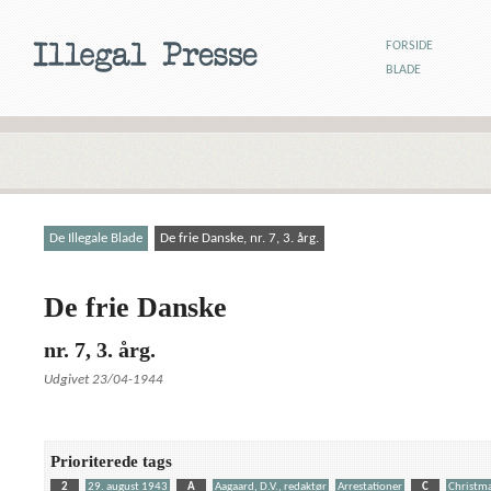
FORSIDE
BLADE
De Illegale Blade
De frie Danske, nr. 7, 3. årg.
De frie Danske
nr. 7, 3. årg.
Udgivet 23/04-1944
Prioriterede tags
2
29. august 1943
A
Aagaard, D.V., redaktør
Arrestationer
C
Christma