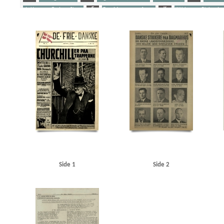
de Hemmer Gudme, Steen
F
Fog, Mogens, professor
K
Kühlmann, Richard v
Schalburgkorpset
Stikkere
Søfolk
U
Udeflåden
Yderligere tags
A
Aagaard, D.V., redaktør
Aagren, Poul, student, Kbh.
Aalborg
Aarhus
Abteilun
Andersen, Laurits Villiam, smed, Frederikshavn
Andersen, Svend Aage, skuespiller, Oden
Berlingske Tidende
Bierberg, Henrik, redaktør, Kbh.
Bjerge Jørgensen, Ove, dyrlæge, N
Bredgade, Kbh.
Brenner, Vibeke Marie
Briksbøl Nielsen, Anton Marius
Bryde Jessen, J
Christensen, Henry Thorvald, skibsbygger, Frederikshavn
Christensen, O.E.
Christensen
Churchill, Winston
Clausen, Frits, politiker
D
Dagmarhus
Dahl, pastor, Horsens
Den internationale Højskole, Helsingør
Det danske Raad
Det kgl. Bibliotek
Diehl, Han
Fiil, Marius, kroejer
FN (De forenede Nationer)
Fog, Mogens, professor
Frankrig
Fri
Gjerløs, Carl Magnus, godsinspektør, Tønder
Glahn, Henrik, student, Kbh.
Glahn, pasto
Gylling, Ella, Kbh.
H
Hamborg
Hammeken, Arne Oskar, bogtrykker
Hammer, Sve
Haunstrup Clemmensen, Erik
Heimbürger, Preben
Helsingør
Helsingør tekniske Skol
Side 1
Side 2
Holland
Holte
Holte KU
Hooper, Mansfield, sergeant
Hornbæk
Horserødlejren
Jensen, N.C. Tage, flyverkaptajn, Kbh.
Jessen Sillemann, Louis Verner
Jylland
Jørgense
Kampmann, Per, ingeniør, Kbh.
Kastrup Lufthavn
Kehler, Henning, redaktør
Kelstrup
Kofoed Wodschow, Svend K., orlogskaptajn
Kongens Nytorv
Korsika
Krigstransportm
KU (Konservativ Ungdom)
Kühlmann, Richard von, forretningsmand
Kurer, danske sø