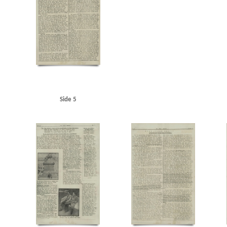
Langelinje
Larsen, Erik, overlæge, Ribe
Larsen, fru overlæge, Ribe
Lauritzen, rederi
Maage, Eugenie, Kbh.
Madsen, K.E., politibetjent, Hjørring
Malmøgade, Kbh.
Marine
Modstandsbevægelsen
Modstandsbevægelsen, den danske
Mortensen, Adam, Rungst
Nationaltidende
Niels Ebbesen, skuespil
Niels Jydes Breve
Nielsen, Hans Peter, bladha
Olsen, Otto, kaptajn, Birkerød
Olsen, Sofus Hermann, radiotekniker, Frederikshavn
OT 
Pedersen, Rudolf, Kbh.
Pelving, Max
Petersen, Aage, Kbh.
Petersen, Edvard Anker Aage
Politigaarden, Kbh.
Poppedrengen, restaurant, Kbh.
Posen
Poulsen, Poul Gunnar, st
Randers
Rassow, inspektør, Nørreport Bio
Restgaard Andersen, Aage, stud.polit., Kgs.
Rigsdagens Samarbejdsudvalg (Nimandsudvalget)
Ritzaus Bureau
Rumænien
Ruslan
Side 5
Schalburgkorpset
Schnedler-Sørensen, filmdirektør
Schou, Ulrik, Holte
Schrøder, Jo
Skoubøll, Svend, læge, Nyborg
Skovsbøll, dr.med., Odense
Sloth, portier, Randers
Sn
Stampe Pedersen, Niels, Kbh.
Stampe Pedersen, Sigrid, Kbh.
Stangerup, Hakon, dr.phil
Studiekredsen af 1940
Stuttgart
Sustman Ment, Robert
Sustmann Ment, Ella
Svend
Sønderjylland
Sørensen Ibsen, Jens Albert, lektor, Slagelse
Sørensen, Ingrid, gårdejer, 
Thomsen, Preben, Kbh.
Thorup Petersen, Palle
Tosca, restaurant, Kbh.
Trekroner, flå
Vesterhavet
Vestre Fængsel
W
Waffen-SS
Wichfeldt, Ivan Henning
Wiese, pol