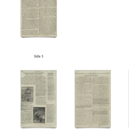
Langelinje
Larsen, Erik, overlæge, Ribe
Larsen, fru overlæge, Ribe
Lauritzen, rederi
Maage, Eugenie, Kbh.
Madsen, K.E., politibetjent, Hjørring
Malmøgade, Kbh.
Marine
Modstandsbevægelsen
Modstandsbevægelsen, den danske
Mortensen, Adam, Rungst
Nationaltidende
Niels Ebbesen, skuespil
Niels Jydes Breve
Nielsen, Hans Peter, bladha
Olsen, Otto, kaptajn, Birkerød
Olsen, Sofus Hermann, radiotekniker, Frederikshavn
OT 
Pedersen, Rudolf, Kbh.
Pelving, Max
Petersen, Aage, Kbh.
Petersen, Edvard Anker Aage
Politigaarden, Kbh.
Poppedrengen, restaurant, Kbh.
Posen
Poulsen, Poul Gunnar, st
Randers
Rassow, inspektør, Nørreport Bio
Restgaard Andersen, Aage, stud.polit., Kgs.
Rigsdagens Samarbejdsudvalg (Nimandsudvalget)
Ritzaus Bureau
Rumænien
Ruslan
Side 5
Schalburgkorpset
Schnedler-Sørensen, filmdirektør
Schou, Ulrik, Holte
Schrøder, Jo
Skoubøll, Svend, læge, Nyborg
Skovsbøll, dr.med., Odense
Sloth, portier, Randers
Sn
Stampe Pedersen, Niels, Kbh.
Stampe Pedersen, Sigrid, Kbh.
Stangerup, Hakon, dr.phil
Studiekredsen af 1940
Stuttgart
Sustman Ment, Robert
Sustmann Ment, Ella
Svend
Sønderjylland
Sørensen Ibsen, Jens Albert, lektor, Slagelse
Sørensen, Ingrid, gårdejer, 
Thomsen, Preben, Kbh.
Thorup Petersen, Palle
Tosca, restaurant, Kbh.
Trekroner, flå
Vesterhavet
Vestre Fængsel
W
Waffen-SS
Wichfeldt, Ivan Henning
Wiese, pol