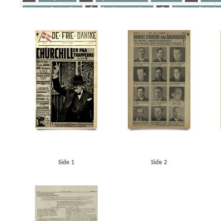
de Hemmer Gudme, Steen
F
Fog, Mogens, professor
K
Kühlmann, Richard v
Schalburgkorpset
Stikkere
Søfolk
U
Udeflåden
Yderligere tags
A
Aagaard, D.V., redaktør
Aagren, Poul, student, Kbh.
Aalborg
Aarhus
Abteilun
Andersen, Laurits Villiam, smed, Frederikshavn
Andersen, Svend Aage, skuespiller, Oden
Berlingske Tidende
Bierberg, Henrik, redaktør, Kbh.
Bjerge Jørgensen, Ove, dyrlæge, N
Bredgade, Kbh.
Brenner, Vibeke Marie
Briksbøl Nielsen, Anton Marius
Bryde Jessen, J
Christensen, Henry Thorvald, skibsbygger, Frederikshavn
Christensen, O.E.
Christensen
Churchill, Winston
Clausen, Frits, politiker
D
Dagmarhus
Dahl, pastor, Horsens
Den internationale Højskole, Helsingør
Det danske Raad
Det kgl. Bibliotek
Diehl, Han
Fiil, Marius, kroejer
FN (De forenede Nationer)
Fog, Mogens, professor
Frankrig
Fri
Gjerløs, Carl Magnus, godsinspektør, Tønder
Glahn, Henrik, student, Kbh.
Glahn, pasto
Gylling, Ella, Kbh.
H
Hamborg
Hammeken, Arne Oskar, bogtrykker
Hammer, Sve
Haunstrup Clemmensen, Erik
Heimbürger, Preben
Helsingør
Helsingør tekniske Skol
Side 1
Side 2
Holland
Holte
Holte KU
Hooper, Mansfield, sergeant
Hornbæk
Horserødlejren
Jensen, N.C. Tage, flyverkaptajn, Kbh.
Jessen Sillemann, Louis Verner
Jylland
Jørgense
Kampmann, Per, ingeniør, Kbh.
Kastrup Lufthavn
Kehler, Henning, redaktør
Kelstrup
Kofoed Wodschow, Svend K., orlogskaptajn
Kongens Nytorv
Korsika
Krigstransportm
KU (Konservativ Ungdom)
Kühlmann, Richard von, forretningsmand
Kurer, danske sø