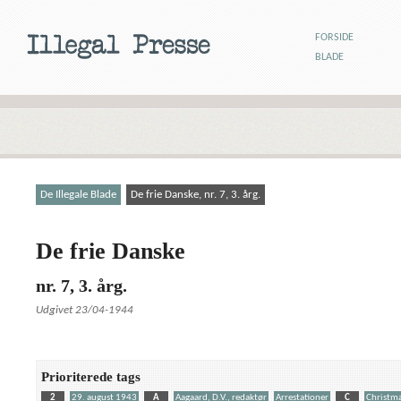
FORSIDE
BLADE
De Illegale Blade
De frie Danske, nr. 7, 3. årg.
De frie Danske
nr. 7, 3. årg.
Udgivet 23/04-1944
Prioriterede tags
2
29. august 1943
A
Aagaard, D.V., redaktør
Arrestationer
C
Christma