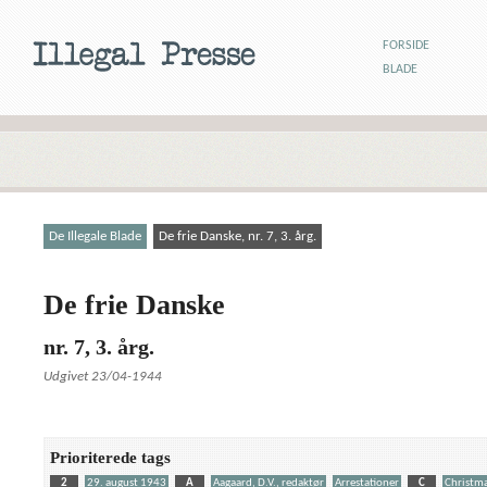
FORSIDE
BLADE
De Illegale Blade
De frie Danske, nr. 7, 3. årg.
De frie Danske
nr. 7, 3. årg.
Udgivet 23/04-1944
Prioriterede tags
2
29. august 1943
A
Aagaard, D.V., redaktør
Arrestationer
C
Christma