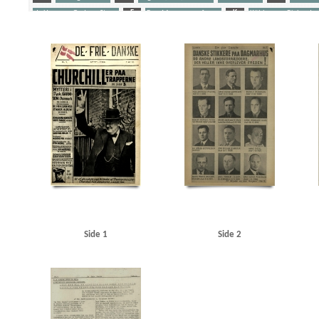
de Hemmer Gudme, Steen
F
Fog, Mogens, professor
K
Kühlmann, Richard v
Schalburgkorpset
Stikkere
Søfolk
U
Udeflåden
Yderligere tags
A
Aagaard, D.V., redaktør
Aagren, Poul, student, Kbh.
Aalborg
Aarhus
Abteilun
Andersen, Laurits Villiam, smed, Frederikshavn
Andersen, Svend Aage, skuespiller, Oden
Berlingske Tidende
Bierberg, Henrik, redaktør, Kbh.
Bjerge Jørgensen, Ove, dyrlæge, N
Bredgade, Kbh.
Brenner, Vibeke Marie
Briksbøl Nielsen, Anton Marius
Bryde Jessen, J
Christensen, Henry Thorvald, skibsbygger, Frederikshavn
Christensen, O.E.
Christensen
Churchill, Winston
Clausen, Frits, politiker
D
Dagmarhus
Dahl, pastor, Horsens
Den internationale Højskole, Helsingør
Det danske Raad
Det kgl. Bibliotek
Diehl, Han
Fiil, Marius, kroejer
FN (De forenede Nationer)
Fog, Mogens, professor
Frankrig
Fri
Gjerløs, Carl Magnus, godsinspektør, Tønder
Glahn, Henrik, student, Kbh.
Glahn, pasto
Gylling, Ella, Kbh.
H
Hamborg
Hammeken, Arne Oskar, bogtrykker
Hammer, Sve
Haunstrup Clemmensen, Erik
Heimbürger, Preben
Helsingør
Helsingør tekniske Skol
Side 1
Side 2
Holland
Holte
Holte KU
Hooper, Mansfield, sergeant
Hornbæk
Horserødlejren
Jensen, N.C. Tage, flyverkaptajn, Kbh.
Jessen Sillemann, Louis Verner
Jylland
Jørgense
Kampmann, Per, ingeniør, Kbh.
Kastrup Lufthavn
Kehler, Henning, redaktør
Kelstrup
Kofoed Wodschow, Svend K., orlogskaptajn
Kongens Nytorv
Korsika
Krigstransportm
KU (Konservativ Ungdom)
Kühlmann, Richard von, forretningsmand
Kurer, danske sø