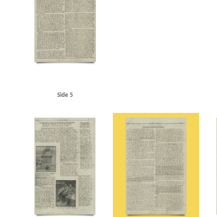
Langelinje
Larsen, Erik, overlæge, Ribe
Larsen, fru overlæge, Ribe
Lauritzen, rederi
Maage, Eugenie, Kbh.
Madsen, K.E., politibetjent, Hjørring
Malmøgade, Kbh.
Marine
Modstandsbevægelsen
Modstandsbevægelsen, den danske
Mortensen, Adam, Rungst
Nationaltidende
Niels Ebbesen, skuespil
Niels Jydes Breve
Nielsen, Hans Peter, bladha
Olsen, Otto, kaptajn, Birkerød
Olsen, Sofus Hermann, radiotekniker, Frederikshavn
OT 
Pedersen, Rudolf, Kbh.
Pelving, Max
Petersen, Aage, Kbh.
Petersen, Edvard Anker Aage
Politigaarden, Kbh.
Poppedrengen, restaurant, Kbh.
Posen
Poulsen, Poul Gunnar, st
Randers
Rassow, inspektør, Nørreport Bio
Restgaard Andersen, Aage, stud.polit., Kgs.
Rigsdagens Samarbejdsudvalg (Nimandsudvalget)
Ritzaus Bureau
Rumænien
Ruslan
Side 5
Schalburgkorpset
Schnedler-Sørensen, filmdirektør
Schou, Ulrik, Holte
Schrøder, Jo
Skoubøll, Svend, læge, Nyborg
Skovsbøll, dr.med., Odense
Sloth, portier, Randers
Sn
Stampe Pedersen, Niels, Kbh.
Stampe Pedersen, Sigrid, Kbh.
Stangerup, Hakon, dr.phil
Studiekredsen af 1940
Stuttgart
Sustman Ment, Robert
Sustmann Ment, Ella
Svend
Sønderjylland
Sørensen Ibsen, Jens Albert, lektor, Slagelse
Sørensen, Ingrid, gårdejer, 
Thomsen, Preben, Kbh.
Thorup Petersen, Palle
Tosca, restaurant, Kbh.
Trekroner, flå
Vesterhavet
Vestre Fængsel
W
Waffen-SS
Wichfeldt, Ivan Henning
Wiese, pol