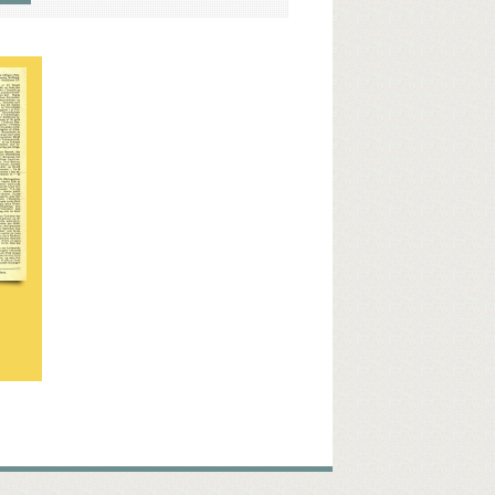
en Richard
Christgau, konsul
Churchill, Winston
ke Raad
Düren
Døssing, Thomas, biblioteksdirektør
Svend
Grenaa
Gundel, Leif
Gylche, Preben
H
Larsen, Einar Aksel
Laub, Frederik, havnedirektør
. politibetjent
O
Odense
Oder
P
Sommerkorpset
Sovjetunionen
Stalin, Josef
U
Udenrigsministerium, det danske
Underhuset