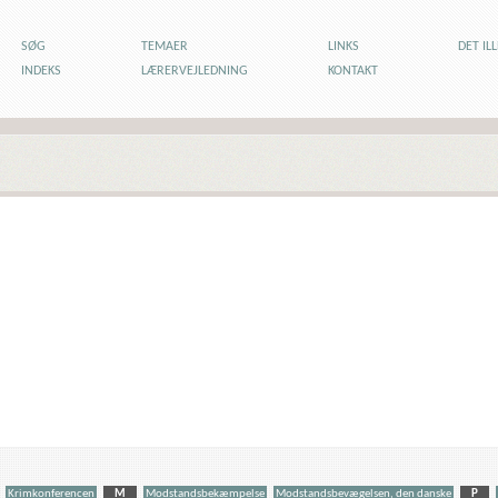
SØG
TEMAER
LINKS
DET IL
INDEKS
LÆRERVEJLEDNING
KONTAKT
Krimkonferencen
M
Modstandsbekæmpelse
Modstandsbevægelsen, den danske
P