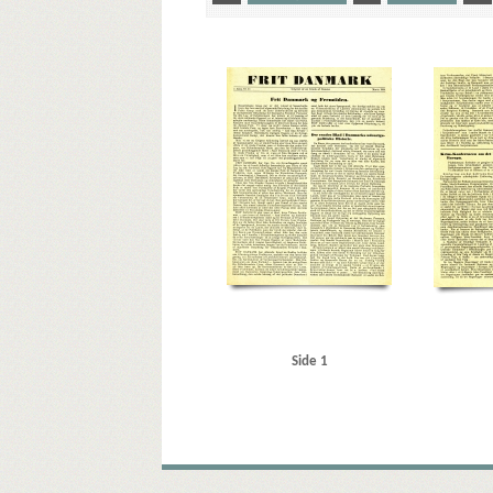
Yderligere tags
A
Aarhus
Atlanterhavsdeklarationen
B
Bes
Crone, Erik
Curzon-Linien
D
Danmarks Frihedsr
E
Eifel
F
FN (De forenede Nationer)
Folkeko
HIPO
Hjortø, Keld, adjunkt
Hobro
J
Jalta
Jül
London
Lwow
M
Madsen, Poul, portør
Modst
Pancke, Günther
Paris
Polen
R
Randers
Roos
Steffensen Johansen, forstander
Storbritannien
Stric
USA
V
Vesterhavet
W
Walthing, Henning
Side 1