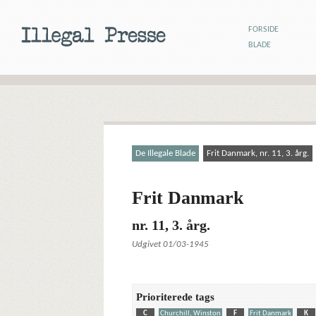
FORSIDE
BLADE
De Illegale Blade
Frit Danmark, nr. 11, 3. årg.
Frit Danmark
nr. 11, 3. årg.
Udgivet 01/03-1945
Prioriterede tags
C
Churchill, Winston
F
Frit Danmark
K