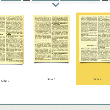
t, Werner
Bronislaw Wadekoloff Nielsen, Andreas
C
Christensen, Harald
Christensen, Preb
aad
Danzig
De Samvirkende Fagforbund
Den internationale Fagforenings-Konference
Det dans
mmissærernes Raad
Frankrig
Frit Danmark
Fyn
G
Gille, Heinrich, forstander
Glendau, 
ich
Jylland
K
Kölnische Zeitung
Königsberg
Krimdeklarationen
Krimkonferencen
L
andsbevægelsen, den danske
Moskva
N
Naar Danmark atter er frit, pjece
Nielsen, Poul, fhv
evelt, Franklin D.
Rusland
S
San Francisco
Schmidt, Kaj, købmand
Silkeborg
Sjælland
ker, Karl Gustav
Svend Staahl-Gruppen
Sørensen, Karl Børge
T
Tang, løjtnant
Teheran
Wurm
Ø
Østersøen
Øvreschlesien
Side 3
Side 4
Side 2