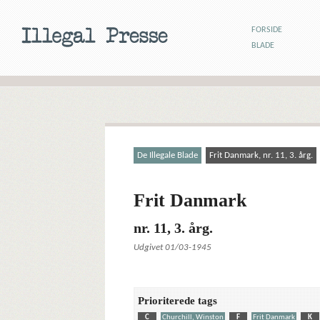
FORSIDE
BLADE
De Illegale Blade
Frit Danmark, nr. 11, 3. årg.
Frit Danmark
nr. 11, 3. årg.
Udgivet 01/03-1945
Prioriterede tags
C
Churchill, Winston
F
Frit Danmark
K