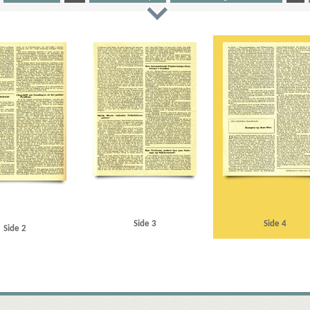
t, Werner
Bronislaw Wadekoloff Nielsen, Andreas
C
Christensen, Harald
Christensen, Preb
aad
Danzig
De Samvirkende Fagforbund
Den internationale Fagforenings-Konference
Det dans
mmissærernes Raad
Frankrig
Frit Danmark
Fyn
G
Gille, Heinrich, forstander
Glendau, 
ich
Jylland
K
Kölnische Zeitung
Königsberg
Krimdeklarationen
Krimkonferencen
L
andsbevægelsen, den danske
Moskva
N
Naar Danmark atter er frit, pjece
Nielsen, Poul, fhv
evelt, Franklin D.
Rusland
S
San Francisco
Schmidt, Kaj, købmand
Silkeborg
Sjælland
ker, Karl Gustav
Svend Staahl-Gruppen
Sørensen, Karl Børge
T
Tang, løjtnant
Teheran
Wurm
Ø
Østersøen
Øvreschlesien
Side 3
Side 4
Side 2