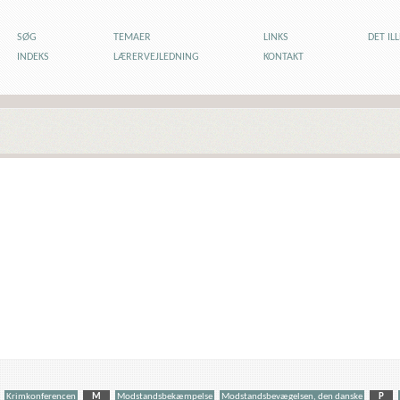
SØG
TEMAER
LINKS
DET IL
INDEKS
LÆRERVEJLEDNING
KONTAKT
Krimkonferencen
M
Modstandsbekæmpelse
Modstandsbevægelsen, den danske
P