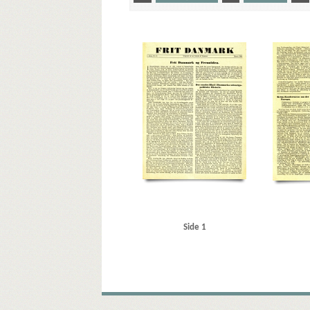
Yderligere tags
A
Aarhus
Atlanterhavsdeklarationen
B
Bes
Crone, Erik
Curzon-Linien
D
Danmarks Frihedsr
E
Eifel
F
FN (De forenede Nationer)
Folkeko
HIPO
Hjortø, Keld, adjunkt
Hobro
J
Jalta
Jül
London
Lwow
M
Madsen, Poul, portør
Modst
Pancke, Günther
Paris
Polen
R
Randers
Roos
Steffensen Johansen, forstander
Storbritannien
Stric
USA
V
Vesterhavet
W
Walthing, Henning
Side 1