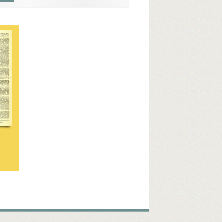
en Richard
Christgau, konsul
Churchill, Winston
ke Raad
Düren
Døssing, Thomas, biblioteksdirektør
Svend
Grenaa
Gundel, Leif
Gylche, Preben
H
Larsen, Einar Aksel
Laub, Frederik, havnedirektør
. politibetjent
O
Odense
Oder
P
Sommerkorpset
Sovjetunionen
Stalin, Josef
U
Udenrigsministerium, det danske
Underhuset